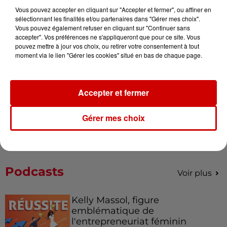
Vous pouvez accepter en cliquant sur "Accepter et fermer", ou affiner en
Alouette vous invite à
sélectionnant les finalités et/ou partenaires dans "Gérer mes choix".
Futuroscope Xperiences !
Vous pouvez également refuser en cliquant sur "Continuer sans
accepter". Vos préférences ne s'appliqueront que pour ce site. Vous
pouvez mettre à jour vos choix, ou retirer votre consentement à tout
moment via le lien "Gérer les cookies" situé en bas de chaque page.
Le Duel - Gagnez votre balade
Accepter et fermer
en jet ski !
Gérer mes choix
Podcasts
Voir plus
Kelly Massol, figure
emblématique de
l'entrepreneuriat féminin