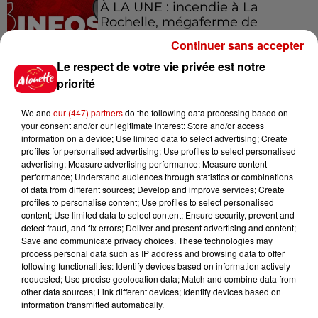
À LA UNE : incendie à La
Rochelle, mégaferme de
saumons et succès...
Continuer sans accepter
Le respect de votre vie privée est notre
priorité
Jeux
We and
our (447) partners
do the following data processing based on
Voir plus
your consent and/or our legitimate interest: Store and/or access
information on a device; Use limited data to select advertising; Create
profiles for personalised advertising; Use profiles to select personalised
Gagnez vos places pour le
advertising; Measure advertising performance; Measure content
Festival du Roi Arthur 2026 !
performance; Understand audiences through statistics or combinations
of data from different sources; Develop and improve services; Create
profiles to personalise content; Use profiles to select personalised
content; Use limited data to select content; Ensure security, prevent and
detect fraud, and fix errors; Deliver and present advertising and content;
Save and communicate privacy choices. These technologies may
Gagnez vos entrées pour le
process personal data such as IP address and browsing data to offer
Musée du Sport Automobile au
following functionalities: Identify devices based on information actively
Mans !
requested; Use precise geolocation data; Match and combine data from
other data sources; Link different devices; Identify devices based on
information transmitted automatically.