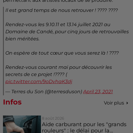
permettant aux artistes locaux de se produire.
Il est grand temps de nous retrouver ! ???? ????
Rendez-vous les 9.10.11 et 13.14 juillet 2021 au
Domaine de Candé, pour cinq jours de retrouvailles
bien méritées.
On espère de tout cœur que vous serez là ! ????
Rendez-vous courant mai pour découvrir les
secrets de ce projet !???? (
pic.twitter.com/9oDvhaK3dj
— Terres du Son (@terresduson)
April 23, 2021
Infos
Voir plus
8 août 2026
Aide carburant pour les "grands
rouleurs" : le délai pour la...