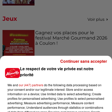
Jeux
Voir plus
Gagnez vos places pour le
festival Marché Gourmand 2026
à Coulon !
Continuer sans accepter
Le Duel - Gagnez vos entrées
Le respect de votre vie privée est notre
pour l'un des zoos de nos
priorité
régions !
We and
our (447) partners
do the following data processing based on
your consent and/or our legitimate interest: Store and/or access
information on a device; Use limited data to select advertising; Create
profiles for personalised advertising; Use profiles to select personalised
Destination Vacances - Gagnez
advertising; Measure advertising performance; Measure content
votre séjour en famille au cœur
performance; Understand audiences through statistics or combinations
de la...
of data from different sources; Develop and improve services; Create