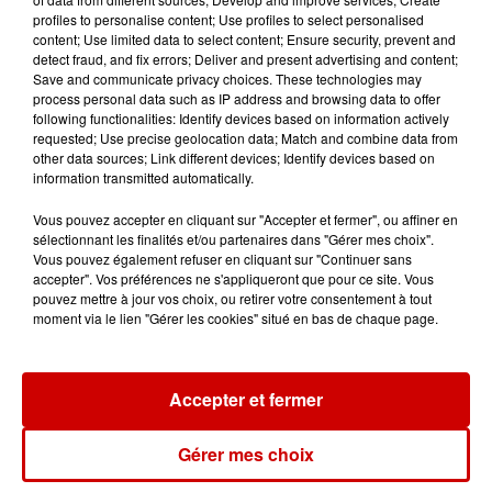
profiles to personalise content; Use profiles to select personalised
content; Use limited data to select content; Ensure security, prevent and
detect fraud, and fix errors; Deliver and present advertising and content;
Save and communicate privacy choices. These technologies may
Destination Vacances : inscrivez-
process personal data such as IP address and browsing data to offer
vous !
following functionalities: Identify devices based on information actively
requested; Use precise geolocation data; Match and combine data from
other data sources; Link different devices; Identify devices based on
information transmitted automatically.
Vous pouvez accepter en cliquant sur "Accepter et fermer", ou affiner en
sélectionnant les finalités et/ou partenaires dans "Gérer mes choix".
Vous pouvez également refuser en cliquant sur "Continuer sans
Podcasts
accepter". Vos préférences ne s'appliqueront que pour ce site. Vous
Voir plus
pouvez mettre à jour vos choix, ou retirer votre consentement à tout
moment via le lien "Gérer les cookies" situé en bas de chaque page.
Kelly Massol, figure
emblématique de
l'entrepreneuriat féminin
Accepter et fermer
Gérer mes choix
Aménager un school bus au