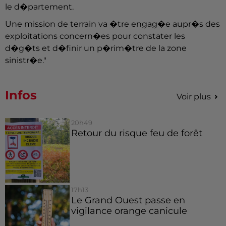
le d�partement.
Une mission de terrain va �tre engag�e aupr�s des
exploitations concern�es pour constater les
d�g�ts et d�finir un p�rim�tre de la zone
sinistr�e."
Infos
Voir plus
20h49
Retour du risque feu de forêt
17h13
Le Grand Ouest passe en
vigilance orange canicule