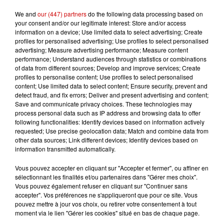
We and
our (447) partners
do the following data processing based on
your consent and/or our legitimate interest: Store and/or access
information on a device; Use limited data to select advertising; Create
profiles for personalised advertising; Use profiles to select personalised
Podcasts
advertising; Measure advertising performance; Measure content
Voir plus
performance; Understand audiences through statistics or combinations
of data from different sources; Develop and improve services; Create
Kelly Massol, figure
profiles to personalise content; Use profiles to select personalised
content; Use limited data to select content; Ensure security, prevent and
emblématique de
detect fraud, and fix errors; Deliver and present advertising and content;
l'entrepreneuriat féminin
Save and communicate privacy choices. These technologies may
process personal data such as IP address and browsing data to offer
following functionalities: Identify devices based on information actively
requested; Use precise geolocation data; Match and combine data from
other data sources; Link different devices; Identify devices based on
Aménager un school bus au
information transmitted automatically.
Canada et accueillir les bleus à
Boston,...
Vous pouvez accepter en cliquant sur "Accepter et fermer", ou affiner en
sélectionnant les finalités et/ou partenaires dans "Gérer mes choix".
Vous pouvez également refuser en cliquant sur "Continuer sans
accepter". Vos préférences ne s'appliqueront que pour ce site. Vous
pouvez mettre à jour vos choix, ou retirer votre consentement à tout
Born in the U.S.A - Bruce
moment via le lien "Gérer les cookies" situé en bas de chaque page.
Springsteen : la chanson que