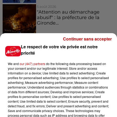
5 août 2026
"Attention au démarchage
abusif" : la préfecture de la
Gironde...
Continuer sans accepter
5 août 2026
Le respect de votre vie privée est notre
À LA UNE : incendie à La
Rochelle, mégaferme de
priorité
saumons et succès...
We and
our (447) partners
do the following data processing based on
your consent and/or our legitimate interest: Store and/or access
information on a device; Use limited data to select advertising; Create
profiles for personalised advertising; Use profiles to select personalised
advertising; Measure advertising performance; Measure content
Jeux
Voir plus
performance; Understand audiences through statistics or combinations
of data from different sources; Develop and improve services; Create
profiles to personalise content; Use profiles to select personalised
Gagnez vos places pour le
content; Use limited data to select content; Ensure security, prevent and
Festival du Roi Arthur 2026 !
detect fraud, and fix errors; Deliver and present advertising and content;
Save and communicate privacy choices. These technologies may
process personal data such as IP address and browsing data to offer