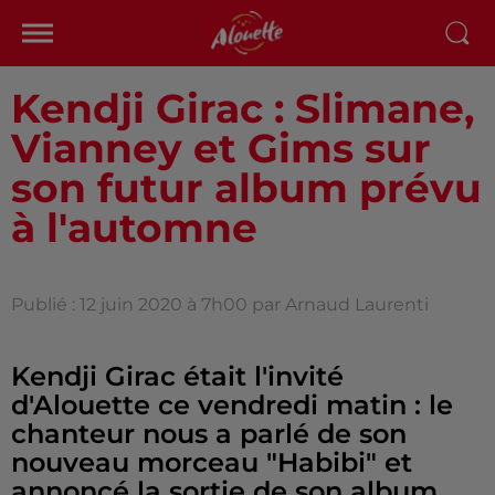
Kendji Girac : Slimane,
Vianney et Gims sur
son futur album prévu
à l'automne
Publié : 12 juin 2020 à 7h00 par Arnaud Laurenti
Kendji Girac était l'invité
d'Alouette ce vendredi matin : le
chanteur nous a parlé de son
nouveau morceau "Habibi" et
annoncé la sortie de son album