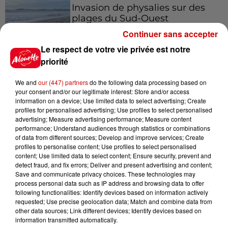
Invasion de physalies sur des
plages du Sud-Ouest
Continuer sans accepter
Le respect de votre vie privée est notre
priorité
Jeux
We and
our (447) partners
do the following data processing based on
Voir plus
your consent and/or our legitimate interest: Store and/or access
information on a device; Use limited data to select advertising; Create
profiles for personalised advertising; Use profiles to select personalised
Gagnez vos places pour le
advertising; Measure advertising performance; Measure content
Festival du Roi Arthur 2026 !
performance; Understand audiences through statistics or combinations
of data from different sources; Develop and improve services; Create
profiles to personalise content; Use profiles to select personalised
content; Use limited data to select content; Ensure security, prevent and
detect fraud, and fix errors; Deliver and present advertising and content;
Save and communicate privacy choices. These technologies may
Gagnez vos entrées pour le
process personal data such as IP address and browsing data to offer
Musée du Sport Automobile au
following functionalities: Identify devices based on information actively
Mans !
requested; Use precise geolocation data; Match and combine data from
other data sources; Link different devices; Identify devices based on
information transmitted automatically.