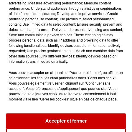
advertising; Measure advertising performance; Measure content
performance; Understand audiences through statistics or combinations
Le Duel - Gagnez vos entrées
of data from different sources; Develop and improve services; Create
pour le parc animalier de votre
profiles to personalise content; Use profiles to select personalised
choix !
content; Use limited data to select content; Ensure security, prevent and
detect fraud, and fix errors; Deliver and present advertising and content;
Save and communicate privacy choices. These technologies may
process personal data such as IP address and browsing data to offer
following functionalities: Identify devices based on information actively
requested; Use precise geolocation data; Match and combine data from
Destination Vacances - Gagnez
other data sources; Link different devices; Identify devices based on
votre séjour en famille au cœur
information transmitted automatically.
de la...
Vous pouvez accepter en cliquant sur "Accepter et fermer", ou affiner en
sélectionnant les finalités et/ou partenaires dans "Gérer mes choix".
Vous pouvez également refuser en cliquant sur "Continuer sans
accepter". Vos préférences ne s'appliqueront que pour ce site. Vous
pouvez mettre à jour vos choix, ou retirer votre consentement à tout
moment via le lien "Gérer les cookies" situé en bas de chaque page.
Podcasts
Voir plus
Kelly Massol, figure
Accepter et fermer
emblématique de
l'entrepreneuriat féminin