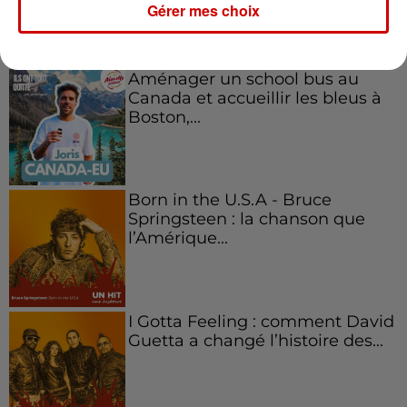
Gérer mes choix
Aménager un school bus au
Canada et accueillir les bleus à
Boston,...
Born in the U.S.A - Bruce
Springsteen : la chanson que
l’Amérique...
I Gotta Feeling : comment David
Guetta a changé l’histoire des...