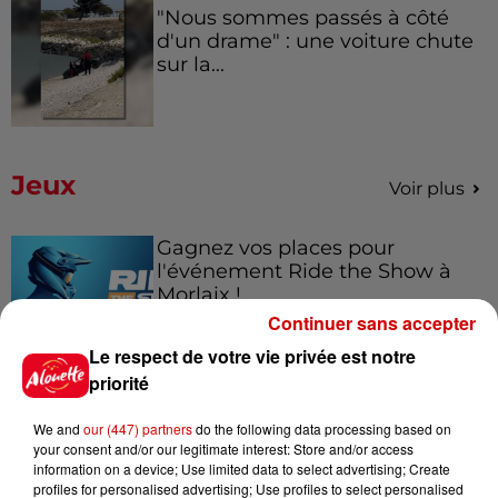
"Nous sommes passés à côté
d'un drame" : une voiture chute
sur la...
Jeux
Voir plus
Gagnez vos places pour
l'événement Ride the Show à
Morlaix !
Continuer sans accepter
Le respect de votre vie privée est notre
priorité
Gagnez vos places pour le
festival Marché Gourmand 2026
We and
our (447) partners
do the following data processing based on
à Coulon !
your consent and/or our legitimate interest: Store and/or access
information on a device; Use limited data to select advertising; Create
profiles for personalised advertising; Use profiles to select personalised