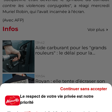
contre les violences conjugales
", a réagi mercredi
Muriel Robin, qui l'avait incarnée à l'écran.
(Avec AFP)
Infos
Voir plus
13h42
Aide carburant pour les "grands
rouleurs" : le délai pour la...
10h54
Royan : elle tente d’écraser son
ex-conjoint et dit regretter...
Continuer sans accepter
Le respect de votre vie privée est notre
priorité
9h45