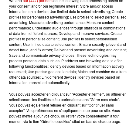
We and
our (447) partners
do the following data processing based on
Cambriolages : plus de 18 000
your consent and/or our legitimate interest: Store and/or access
logements visités en juillet 2026,
information on a device; Use limited data to select advertising; Create
en...
profiles for personalised advertising; Use profiles to select personalised
advertising; Measure advertising performance; Measure content
performance; Understand audiences through statistics or combinations
of data from different sources; Develop and improve services; Create
7 août 2026
profiles to personalise content; Use profiles to select personalised
Pape Léon XIV en France : quel
content; Use limited data to select content; Ensure security, prevent and
est son programme ?
detect fraud, and fix errors; Deliver and present advertising and content;
Save and communicate privacy choices. These technologies may
process personal data such as IP address and browsing data to offer
following functionalities: Identify devices based on information actively
requested; Use precise geolocation data; Match and combine data from
other data sources; Link different devices; Identify devices based on
information transmitted automatically.
Jeux
Voir plus
Vous pouvez accepter en cliquant sur "Accepter et fermer", ou affiner en
sélectionnant les finalités et/ou partenaires dans "Gérer mes choix".
Vous pouvez également refuser en cliquant sur "Continuer sans
Gagnez vos places pour le
accepter". Vos préférences ne s'appliqueront que pour ce site. Vous
festival Marché Gourmand 2026
pouvez mettre à jour vos choix, ou retirer votre consentement à tout
à Coulon !
moment via le lien "Gérer les cookies" situé en bas de chaque page.