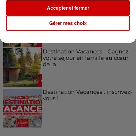
Accepter et fermer
Le Duel - Gagnez vos entrées
pour l'un des zoos de nos
Gérer mes choix
régions !
Destination Vacances - Gagnez
votre séjour en famille au cœur
de la...
Destination Vacances : inscrivez-
vous !