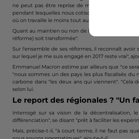
ne peut pas être reprise de manière inchangée à 
pendant lesquelles nous cotisons demeure posée", d
où on travaille le moins tout au long de la vie en Eu
Quant au maintien ou non de l'âge pivot à 64 ans, c
réforme) soit transformée".
Sur l'ensemble de ses réformes, il reconnaît avoir s
sur lequel je me suis engagé en 2017 reste vrai", ajou
Emmanuel Macron estime par ailleurs que "ce serai
"nous sommes un des pays les plus fiscalisés du mo
carbone dans "les deux ans qui viennent". "Cela do
selon lui.
Le report des régionales ? "Un f
Interrogé sur sa vision de la décentralisation, l
différenciation", se disant "prêt à faciliter les expér
Mais, précise-t-il, "à court terme, il ne faut pas
nous soyons pragmatiques", ajoute-t-il.