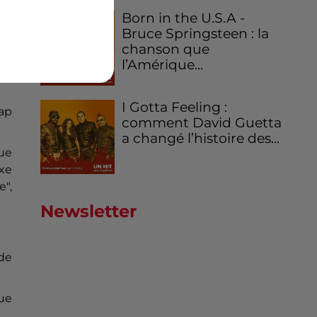
es
Born in the U.S.A -
ays
Bruce Springsteen : la
chanson que
l’Amérique...
(la
I Gotta Feeling :
cap
comment David Guetta
a changé l’histoire des...
que
axe
e",
Newsletter
 de
que