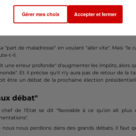
la sortie de crise, mais la question du nombre d'anné
it-il, estimant que la France ne peut rester "un des p
Gérer mes choix
Accepter et fermer
rope".
her à Edouard Philippe, il répond être "ouvert à ce que 
a "part de maladresse" en voulant "aller vite". Mais "le 
te-t-il.
t une erreur profonde" d'augmenter les impôts, alors 
nde". Et il précise qu'il n'y aura pas de retour de la t
it être un débat de la prochaine élection présidentiell
aux débat"
e chef de l'Etat se dit "favorable à ce qu'on ait plus
imentations".
 que nous nous perdions dans des grands débats. Il faut 