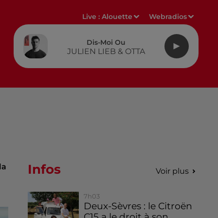
Live :
Alouette
Webradios
Dis-Moi Ou
JULIEN LIEB & OTTA
Infos
la
Voir plus
7h03
Deux-Sèvres : le Citroën
C15 a le droit à son