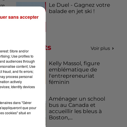
Le Duel - Gagnez votre
ire
balade en jet ski !
uer sans accepter
une
ns
Podcasts
Voir plus
erest: Store and/or
tising; Use profiles to
ur
tand audiences through
Kelly Massol, figure
se,
personalise content; Use
emblématique de
 fraud, and fix errors;
l'entrepreneuriat
 may process personal
une
féminin
mation actively
vices; Identify devices
Aménager un school
rtenaires dans "Gérer
bus au Canada et
s'appliqueront que pour
 la
accueillir les bleus à
les cookies" situé en
Boston,...
rme