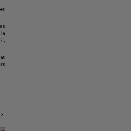
 et
es
 la
?",
tat
urs