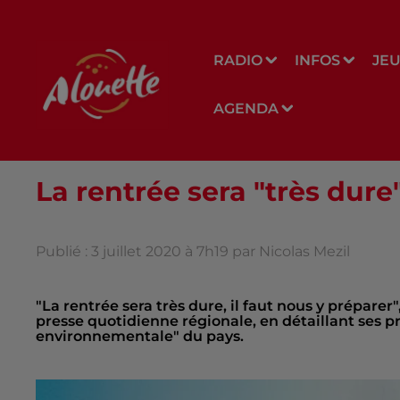
RADIO
INFOS
JE
AGENDA
La rentrée sera "très du
Publié : 3 juillet 2020 à 7h19 par Nicolas Mezil
"La rentrée sera très dure, il faut nous y prépare
presse quotidienne régionale, en détaillant ses p
environnementale" du pays.