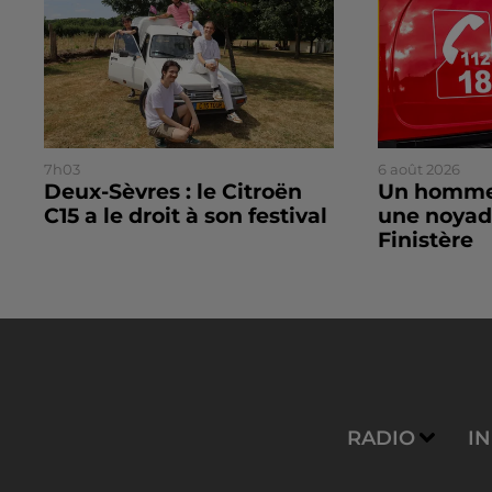
7h03
6 août 2026
Deux-Sèvres : le Citroën
Un homme
C15 a le droit à son festival
une noyad
Finistère
RADIO
I