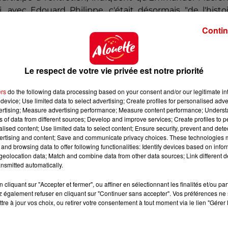
, avec Edouard Philippe, c'était désormais "de l'histo
 la version diffusée par d'autres quotidiens.
Contin
ent ministériel dans les prochains jours: "il y aura 
Le respect de votre vie privée est notre priorité
eaux talents" et "des personnalités venues d'horizo
ers
do the following data processing based on your consent and/or our legitimate int
device; Use limited data to select advertising; Create profiles for personalised adver
 dernière partie du quinquennat "commence par le Ség
vertising; Measure advertising performance; Measure content performance; Unders
e grand âge, puis sur l'accompagnement de notre jeunes
ns of data from different sources; Develop and improve services; Create profiles to 
alised content; Use limited data to select content; Ensure security, prevent and detect
ertising and content; Save and communicate privacy choices. These technologies
he et un ensemble de mesures pour ne laisser aucun je
and browsing data to offer following functionalities: Identify devices based on infor
eolocation data; Match and combine data from other data sources; Link different de
nsmitted automatically.
mée"
cliquant sur "Accepter et fermer", ou affiner en sélectionnant les finalités et/ou pa
 également refuser en cliquant sur "Continuer sans accepter". Vos préférences ne 
la réforme des retraites, mais "transformée", et souhaite
tre à jour vos choix, ou retirer votre consentement à tout moment via le lien "Gérer 
ux dès cet été.
s cotisations, un paramètre jusqu'ici écarté. "Cette réfo