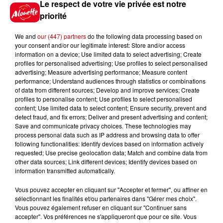
Le respect de votre vie privée est notre
en jet ski !
priorité
We and
our (447) partners
do the following data processing based on
your consent and/or our legitimate interest: Store and/or access
information on a device; Use limited data to select advertising; Create
profiles for personalised advertising; Use profiles to select personalised
advertising; Measure advertising performance; Measure content
Podcasts
performance; Understand audiences through statistics or combinations
Voir plus
of data from different sources; Develop and improve services; Create
profiles to personalise content; Use profiles to select personalised
content; Use limited data to select content; Ensure security, prevent and
Kelly Massol, figure
detect fraud, and fix errors; Deliver and present advertising and content;
emblématique de
Save and communicate privacy choices. These technologies may
l'entrepreneuriat féminin
process personal data such as IP address and browsing data to offer
following functionalities: Identify devices based on information actively
requested; Use precise geolocation data; Match and combine data from
other data sources; Link different devices; Identify devices based on
information transmitted automatically.
Aménager un school bus au
Canada et accueillir les bleus à
Vous pouvez accepter en cliquant sur "Accepter et fermer", ou affiner en
Boston,...
sélectionnant les finalités et/ou partenaires dans "Gérer mes choix".
Vous pouvez également refuser en cliquant sur "Continuer sans
accepter". Vos préférences ne s'appliqueront que pour ce site. Vous