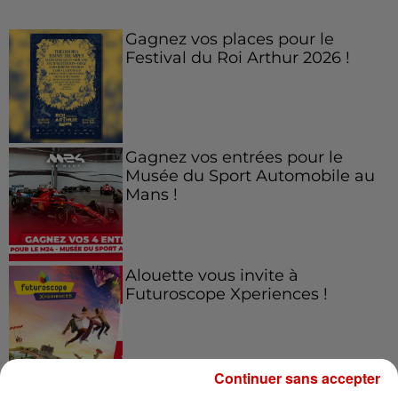
Gagnez vos places pour le
Festival du Roi Arthur 2026 !
Gagnez vos entrées pour le
Musée du Sport Automobile au
Mans !
Alouette vous invite à
Futuroscope Xperiences !
Continuer sans accepter
Le Duel - Gagnez votre balade