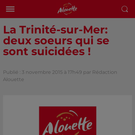
La Trinité-sur-Mer:
deux soeurs qui se
sont suicidées !
Publié : 3 novembre 2015 à 17h49 par Rédaction
Alouette