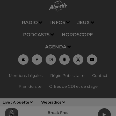
RADIO
INFOS
JEUX
PODCASTS
HOROSCOPE
AGENDA
Mentions Légales
Régie Publicitaire
Contact
Plan du site
Offres de CDI et de stage
Live :
Alouette
Webradios
Break Free