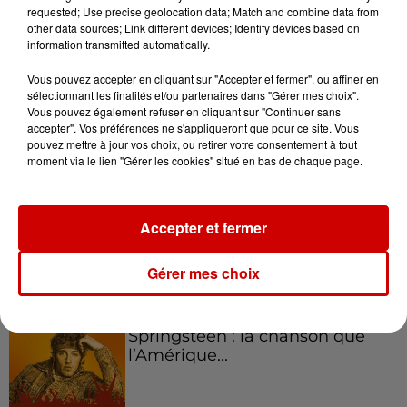
requested; Use precise geolocation data; Match and combine data from
Podcasts
Voir plus
other data sources; Link different devices; Identify devices based on
information transmitted automatically.
Kelly Massol, figure
Vous pouvez accepter en cliquant sur "Accepter et fermer", ou affiner en
emblématique de
sélectionnant les finalités et/ou partenaires dans "Gérer mes choix".
l'entrepreneuriat féminin
Vous pouvez également refuser en cliquant sur "Continuer sans
accepter". Vos préférences ne s'appliqueront que pour ce site. Vous
pouvez mettre à jour vos choix, ou retirer votre consentement à tout
moment via le lien "Gérer les cookies" situé en bas de chaque page.
Aménager un school bus au
Canada et accueillir les bleus à
Accepter et fermer
Boston,...
Gérer mes choix
Born in the U.S.A - Bruce
Springsteen : la chanson que
l’Amérique...