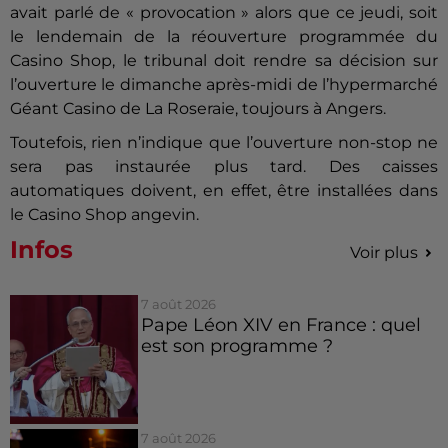
avait parlé de « provocation » alors que ce jeudi, soit
le lendemain de la réouverture programmée du
Casino Shop, le tribunal doit rendre sa décision sur
l’ouverture le dimanche après-midi de l’hypermarché
Géant Casino de La Roseraie, toujours à Angers.
Toutefois, rien n’indique que l’ouverture non-stop ne
sera pas instaurée plus tard. Des caisses
automatiques doivent, en effet, être installées dans
le Casino Shop angevin.
Infos
Voir plus
7 août 2026
Pape Léon XIV en France : quel
est son programme ?
7 août 2026