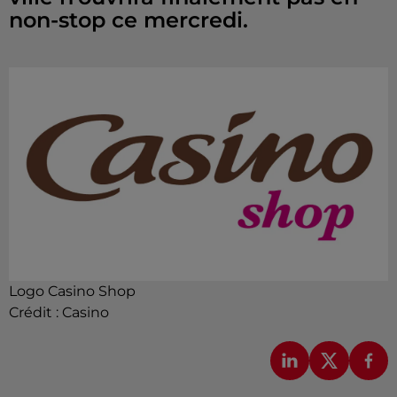
non-stop ce mercredi.
Logo Casino Shop
Crédit :
Casino