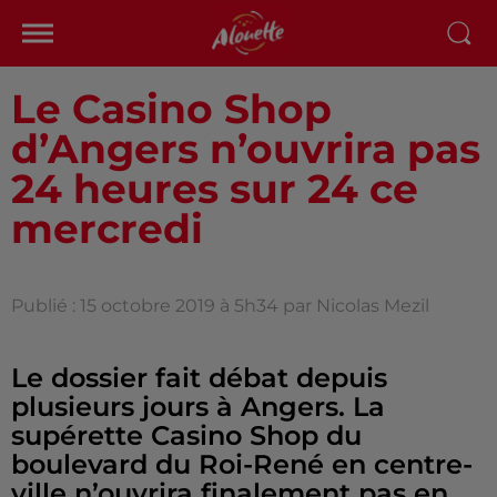
Le Casino Shop
d’Angers n’ouvrira pas
24 heures sur 24 ce
mercredi
Publié : 15 octobre 2019 à 5h34 par Nicolas Mezil
Le dossier fait débat depuis
plusieurs jours à Angers. La
supérette Casino Shop du
boulevard du Roi-René en centre-
ville n’ouvrira finalement pas en