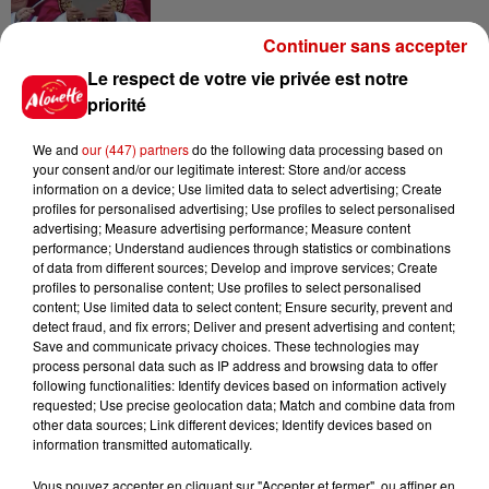
Continuer sans accepter
Le respect de votre vie privée est notre
priorité
Jeux
Voir plus
We and
our (447) partners
do the following data processing based on
your consent and/or our legitimate interest: Store and/or access
Gagnez vos places pour le
information on a device; Use limited data to select advertising; Create
profiles for personalised advertising; Use profiles to select personalised
festival Marché Gourmand 2026
advertising; Measure advertising performance; Measure content
à Coulon !
performance; Understand audiences through statistics or combinations
of data from different sources; Develop and improve services; Create
profiles to personalise content; Use profiles to select personalised
content; Use limited data to select content; Ensure security, prevent and
detect fraud, and fix errors; Deliver and present advertising and content;
Le Duel - Gagnez vos entrées
Save and communicate privacy choices. These technologies may
pour l'un des zoos de nos
process personal data such as IP address and browsing data to offer
régions !
following functionalities: Identify devices based on information actively
requested; Use precise geolocation data; Match and combine data from
other data sources; Link different devices; Identify devices based on
information transmitted automatically.
Destination Vacances - Gagnez
Vous pouvez accepter en cliquant sur "Accepter et fermer", ou affiner en