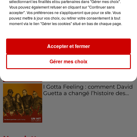
sélectionnant les finalités et/ou partenaires dans "Gérer mes choix".
Aménager un school bus au
Vous pouvez également refuser en cliquant sur "Continuer sans
Canada et accueillir les bleus à
accepter". Vos préférences ne s'appliqueront que pour ce site. Vous
Boston,...
pouvez mettre à jour vos choix, ou retirer votre consentement à tout
moment via le lien "Gérer les cookies" situé en bas de chaque page.
Accepter et fermer
Born in the U.S.A - Bruce
Springsteen : la chanson que
l’Amérique...
Gérer mes choix
I Gotta Feeling : comment David
Guetta a changé l’histoire des...