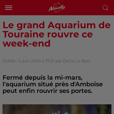
Le grand Aquarium de
Touraine rouvre ce
week-end
Publié : 4 juin 2020 à 7h21 par Denis Le Bars
Fermé depuis la mi-mars,
l'aquarium situé près d'Amboise
peut enfin rouvrir ses portes.