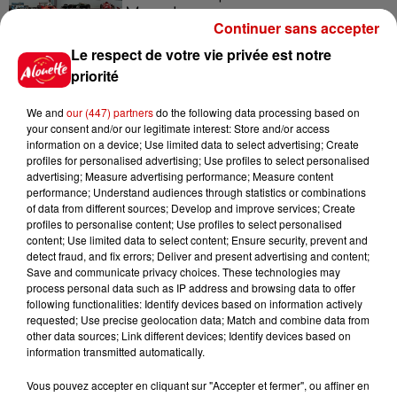
Mans !
Continuer sans accepter
Le respect de votre vie privée est notre
priorité
Destination Vacances - Gagnez
votre séjour en famille au cœur
We and
our (447) partners
do the following data processing based on
your consent and/or our legitimate interest: Store and/or access
de la...
information on a device; Use limited data to select advertising; Create
profiles for personalised advertising; Use profiles to select personalised
advertising; Measure advertising performance; Measure content
performance; Understand audiences through statistics or combinations
of data from different sources; Develop and improve services; Create
profiles to personalise content; Use profiles to select personalised
Podcasts
content; Use limited data to select content; Ensure security, prevent and
Voir plus
detect fraud, and fix errors; Deliver and present advertising and content;
Save and communicate privacy choices. These technologies may
process personal data such as IP address and browsing data to offer
Kelly Massol, figure
following functionalities: Identify devices based on information actively
emblématique de
requested; Use precise geolocation data; Match and combine data from
l'entrepreneuriat féminin
other data sources; Link different devices; Identify devices based on
information transmitted automatically.
Vous pouvez accepter en cliquant sur "Accepter et fermer", ou affiner en