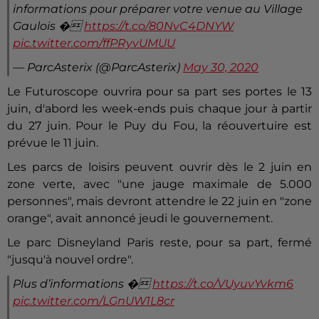
informations pour préparer votre venue au Village
Gaulois �
https://t.co/80NvC4DNYW
pic.twitter.com/ffPRyvUMUU
— ParcAsterix (@ParcAsterix)
May 30, 2020
Le Futuroscope ouvrira pour sa part ses portes le 13
juin, d'abord les week-ends puis chaque jour à partir
du 27 juin. Pour le Puy du Fou, la réouvertuire est
prévue le 11 juin.
Les parcs de loisirs peuvent ouvrir dès le 2 juin en
zone verte, avec "une jauge maximale de 5.000
personnes", mais devront attendre le 22 juin en "zone
orange", avait annoncé jeudi le gouvernement.
Le parc Disneyland Paris reste, pour sa part, fermé
"jusqu'à nouvel ordre".
Plus d’informations �
https://t.co/VUyuvYvkm6
pic.twitter.com/LGnUW1L8cr