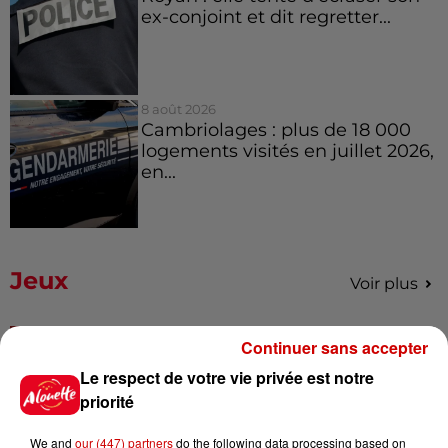
ex-conjoint et dit regretter...
8 août 2026
Cambriolages : plus de 18 000
logements visités en juillet 2026,
en...
Jeux
Voir plus
Gagnez vos places pour le
Continuer sans accepter
festival Marché Gourmand 2026
Le respect de votre vie privée est notre
à Coulon !
priorité
We and
our (447) partners
do the following data processing based on