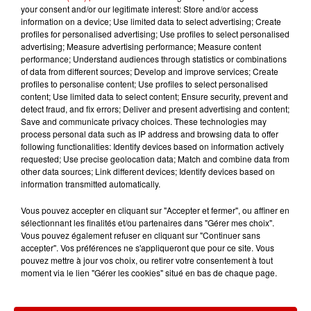
your consent and/or our legitimate interest: Store and/or access
Le Duel - Gagnez vos entrées
information on a device; Use limited data to select advertising; Create
pour l'un des zoos de nos
profiles for personalised advertising; Use profiles to select personalised
régions !
advertising; Measure advertising performance; Measure content
performance; Understand audiences through statistics or combinations
of data from different sources; Develop and improve services; Create
profiles to personalise content; Use profiles to select personalised
content; Use limited data to select content; Ensure security, prevent and
Destination Vacances - Gagnez
detect fraud, and fix errors; Deliver and present advertising and content;
votre séjour en famille au cœur
Save and communicate privacy choices. These technologies may
process personal data such as IP address and browsing data to offer
de la...
following functionalities: Identify devices based on information actively
requested; Use precise geolocation data; Match and combine data from
other data sources; Link different devices; Identify devices based on
information transmitted automatically.
Destination Vacances : inscrivez-
Vous pouvez accepter en cliquant sur "Accepter et fermer", ou affiner en
vous !
sélectionnant les finalités et/ou partenaires dans "Gérer mes choix".
Vous pouvez également refuser en cliquant sur "Continuer sans
accepter". Vos préférences ne s'appliqueront que pour ce site. Vous
pouvez mettre à jour vos choix, ou retirer votre consentement à tout
moment via le lien "Gérer les cookies" situé en bas de chaque page.