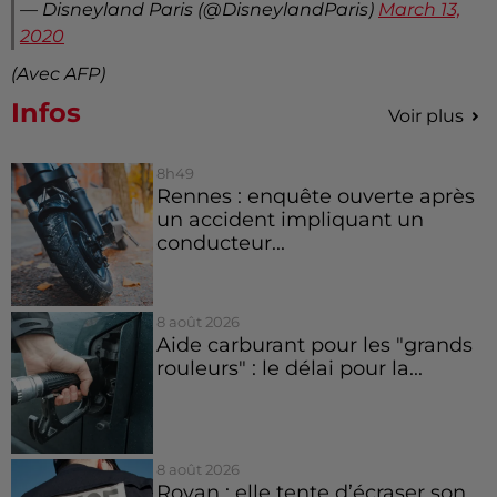
— Disneyland Paris (@DisneylandParis)
March 13,
2020
(Avec AFP)
Infos
Voir plus
8h49
Rennes : enquête ouverte après
un accident impliquant un
conducteur...
8 août 2026
Aide carburant pour les "grands
rouleurs" : le délai pour la...
8 août 2026
Royan : elle tente d’écraser son