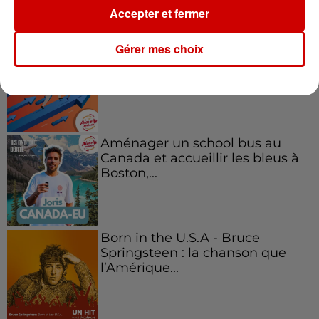
Podcasts
Voir plus
Accepter et fermer
Kelly Massol, figure
Gérer mes choix
emblématique de
l'entrepreneuriat féminin
Aménager un school bus au
Canada et accueillir les bleus à
Boston,...
Born in the U.S.A - Bruce
Springsteen : la chanson que
l’Amérique...