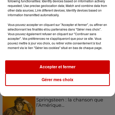
following functionalities: Identify devices based on information actively
requested; Use precise geolocation data; Match and combine data from
Podcasts
other data sources; Link different devices; Identify devices based on
Voir plus
information transmitted automatically.
Vous pouvez accepter en cliquant sur "Accepter et fermer", ou affiner en
Kelly Massol, figure
sélectionnant les finalités et/ou partenaires dans "Gérer mes choix".
emblématique de
Vous pouvez également refuser en cliquant sur "Continuer sans
l'entrepreneuriat féminin
accepter". Vos préférences ne s'appliqueront que pour ce site. Vous
pouvez mettre à jour vos choix, ou retirer votre consentement à tout
moment via le lien "Gérer les cookies" situé en bas de chaque page.
Aménager un school bus au
Canada et accueillir les bleus à
Accepter et fermer
Boston,...
Gérer mes choix
Born in the U.S.A - Bruce
Springsteen : la chanson que
l’Amérique...