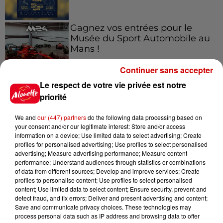
Gagnez vos entrées pour le
Musée du Sport Automobile au
Mans !
Continuer sans accepter
Le respect de votre vie privée est notre
Alouette vous invite à
priorité
Futuroscope Xperiences !
We and
our (447) partners
do the following data processing based on
your consent and/or our legitimate interest: Store and/or access
information on a device; Use limited data to select advertising; Create
profiles for personalised advertising; Use profiles to select personalised
advertising; Measure advertising performance; Measure content
Le Duel - Gagnez votre balade
performance; Understand audiences through statistics or combinations
en jet ski !
of data from different sources; Develop and improve services; Create
profiles to personalise content; Use profiles to select personalised
content; Use limited data to select content; Ensure security, prevent and
detect fraud, and fix errors; Deliver and present advertising and content;
Save and communicate privacy choices. These technologies may
process personal data such as IP address and browsing data to offer