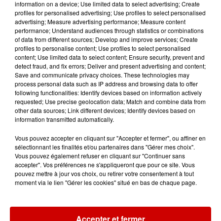
information on a device; Use limited data to select advertising; Create
profiles for personalised advertising; Use profiles to select personalised
advertising; Measure advertising performance; Measure content
performance; Understand audiences through statistics or combinations
7 août 2026
of data from different sources; Develop and improve services; Create
Limoges : un bébé d'un mois
profiles to personalise content; Use profiles to select personalised
blessé dans un incendie, un
content; Use limited data to select content; Ensure security, prevent and
appartement...
detect fraud, and fix errors; Deliver and present advertising and content;
Save and communicate privacy choices. These technologies may
process personal data such as IP address and browsing data to offer
following functionalities: Identify devices based on information actively
requested; Use precise geolocation data; Match and combine data from
other data sources; Link different devices; Identify devices based on
Jeux
Voir plus
information transmitted automatically.
Vous pouvez accepter en cliquant sur "Accepter et fermer", ou affiner en
Gagnez vos places pour le
sélectionnant les finalités et/ou partenaires dans "Gérer mes choix".
festival Marché Gourmand 2026
Vous pouvez également refuser en cliquant sur "Continuer sans
à Coulon !
accepter". Vos préférences ne s'appliqueront que pour ce site. Vous
pouvez mettre à jour vos choix, ou retirer votre consentement à tout
moment via le lien "Gérer les cookies" situé en bas de chaque page.
Le Duel - Gagnez vos entrées
Accepter et fermer
pour l'un des zoos de nos