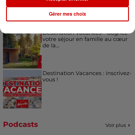
régions !
Gérer mes choix
Destination Vacances - Gagnez
votre séjour en famille au cœur
de la...
Destination Vacances : inscrivez-
vous !
Podcasts
Voir plus