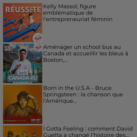
Kelly Massol, figure
emblématique de
l'entrepreneuriat féminin
Aménager un school bus au
Canada et accueillir les bleus à
Boston,...
Born in the U.S.A - Bruce
Springsteen : la chanson que
l’Amérique...
I Gotta Feeling : comment David
Guetta a changé l’histoire des...