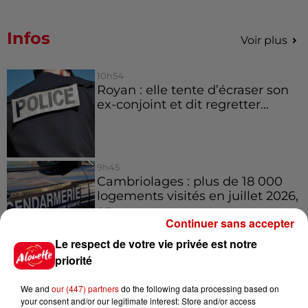
Infos
Voir plus
10h54
Royan : elle tente d’écraser son
ex-conjoint et dit regretter...
9h45
Cambriolages : plus de 18 000
logements visités en juillet 2026,
en...
Continuer sans accepter
Le respect de votre vie privée est notre
priorité
7 août 2026
Pape Léon XIV en France : quel
est son programme ?
We and
our (447) partners
do the following data processing based on
your consent and/or our legitimate interest: Store and/or access