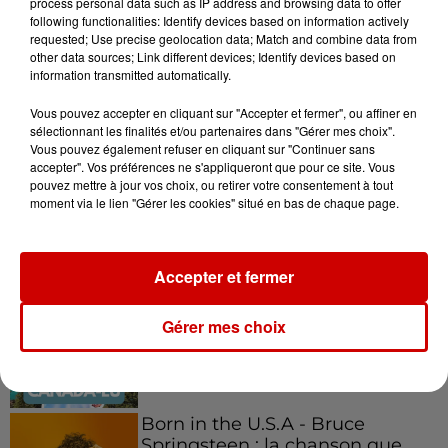
process personal data such as IP address and browsing data to offer
following functionalities: Identify devices based on information actively
requested; Use precise geolocation data; Match and combine data from
other data sources; Link different devices; Identify devices based on
information transmitted automatically.
Podcasts
Voir plus
Vous pouvez accepter en cliquant sur "Accepter et fermer", ou affiner en
sélectionnant les finalités et/ou partenaires dans "Gérer mes choix".
Vous pouvez également refuser en cliquant sur "Continuer sans
Kelly Massol, figure
accepter". Vos préférences ne s'appliqueront que pour ce site. Vous
emblématique de
pouvez mettre à jour vos choix, ou retirer votre consentement à tout
l'entrepreneuriat féminin
moment via le lien "Gérer les cookies" situé en bas de chaque page.
Accepter et fermer
Aménager un school bus au
Canada et accueillir les bleus à
Gérer mes choix
Boston,...
Born in the U.S.A - Bruce
Springsteen : la chanson que