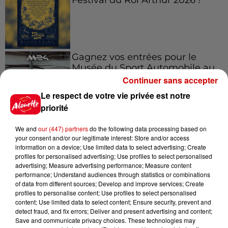
Gagnez vos entrées pour le
Musée du Sport Automobile au
Mans !
Continuer sans accepter
Le respect de votre vie privée est notre
priorité
Alouette vous invite à
We and
our (447) partners
do the following data processing based on
Futuroscope Xperiences !
your consent and/or our legitimate interest: Store and/or access
information on a device; Use limited data to select advertising; Create
profiles for personalised advertising; Use profiles to select personalised
advertising; Measure advertising performance; Measure content
performance; Understand audiences through statistics or combinations
of data from different sources; Develop and improve services; Create
Le Duel - Gagnez votre balade
profiles to personalise content; Use profiles to select personalised
content; Use limited data to select content; Ensure security, prevent and
en jet ski !
detect fraud, and fix errors; Deliver and present advertising and content;
Save and communicate privacy choices. These technologies may