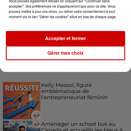
Vous pouvez également refuser en cliquant sur "Continuer sans
accepter". Vos préférences ne s'appliqueront que pour ce site. Vous
pouvez mettre à jour vos choix, ou retirer votre consentement à tout
moment via le lien "Gérer les cookies" situé en bas de chaque page.
Le Duel - Gagnez votre balade
en jet ski !
Accepter et fermer
Gérer mes choix
Podcasts
Voir plus
Kelly Massol, figure
emblématique de
l'entrepreneuriat féminin
Aménager un school bus au
Canada et accueillir les bleus à