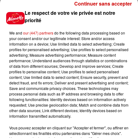
Continuer sans accepter
Le respect de votre vie privée est notre
Jeux
Voir plus
priorité
We and
our (447) partners
do the following data processing based on
Gagnez vos places pour le
your consent and/or our legitimate interest: Store and/or access
Festival du Roi Arthur 2026 !
information on a device; Use limited data to select advertising; Create
profiles for personalised advertising; Use profiles to select personalised
advertising; Measure advertising performance; Measure content
performance; Understand audiences through statistics or combinations
of data from different sources; Develop and improve services; Create
profiles to personalise content; Use profiles to select personalised
Gagnez vos entrées pour le
content; Use limited data to select content; Ensure security, prevent and
Musée du Sport Automobile au
detect fraud, and fix errors; Deliver and present advertising and content;
Mans !
Save and communicate privacy choices. These technologies may
process personal data such as IP address and browsing data to offer
following functionalities: Identify devices based on information actively
requested; Use precise geolocation data; Match and combine data from
other data sources; Link different devices; Identify devices based on
information transmitted automatically.
Alouette vous invite à
Futuroscope Xperiences !
Vous pouvez accepter en cliquant sur "Accepter et fermer", ou affiner en
sélectionnant les finalités et/ou partenaires dans "Gérer mes choix".