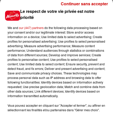
Continuer sans accepter
Le respect de votre vie privée est notre
Jeux
Voir plus
priorité
We and
our (447) partners
do the following data processing based on
Gagnez vos places pour
your consent and/or our legitimate interest: Store and/or access
l'événement Ride the Show à
information on a device; Use limited data to select advertising; Create
Morlaix !
profiles for personalised advertising; Use profiles to select personalised
advertising; Measure advertising performance; Measure content
performance; Understand audiences through statistics or combinations
of data from different sources; Develop and improve services; Create
profiles to personalise content; Use profiles to select personalised
Gagnez vos places pour le
content; Use limited data to select content; Ensure security, prevent and
festival Marché Gourmand 2026
detect fraud, and fix errors; Deliver and present advertising and content;
Save and communicate privacy choices. These technologies may
à Coulon !
process personal data such as IP address and browsing data to offer
following functionalities: Identify devices based on information actively
requested; Use precise geolocation data; Match and combine data from
other data sources; Link different devices; Identify devices based on
information transmitted automatically.
Le Duel - Gagnez vos entrées
pour l'un des zoos de nos
Vous pouvez accepter en cliquant sur "Accepter et fermer", ou affiner en
régions !
sélectionnant les finalités et/ou partenaires dans "Gérer mes choix".