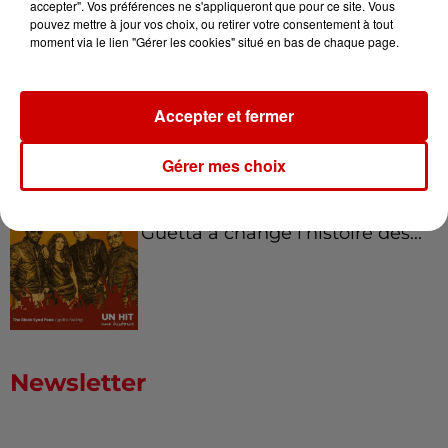
accepter". Vos préférences ne s'appliqueront que pour ce site. Vous
pouvez mettre à jour vos choix, ou retirer votre consentement à tout
moment via le lien "Gérer les cookies" situé en bas de chaque page.
Born in the U.S.A - Bruce
Springsteen : la chanson que
Accepter et fermer
l’Amérique...
Gérer mes choix
I Gotta Feeling : comment David
Guetta a changé l’histoire des...
Newsletter