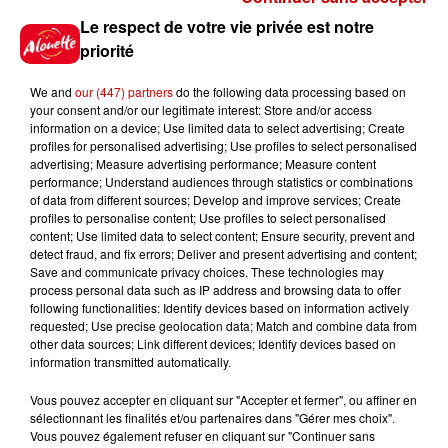
Le respect de votre vie privée est notre
Le Duel - Gagnez votre balade
priorité
en jet ski !
We and
our (447) partners
do the following data processing based on
your consent and/or our legitimate interest: Store and/or access
information on a device; Use limited data to select advertising; Create
profiles for personalised advertising; Use profiles to select personalised
advertising; Measure advertising performance; Measure content
performance; Understand audiences through statistics or combinations
Podcasts
of data from different sources; Develop and improve services; Create
Voir plus
profiles to personalise content; Use profiles to select personalised
content; Use limited data to select content; Ensure security, prevent and
detect fraud, and fix errors; Deliver and present advertising and content;
Kelly Massol, figure
Save and communicate privacy choices. These technologies may
emblématique de
process personal data such as IP address and browsing data to offer
l'entrepreneuriat féminin
following functionalities: Identify devices based on information actively
requested; Use precise geolocation data; Match and combine data from
other data sources; Link different devices; Identify devices based on
information transmitted automatically.
Aménager un school bus au
Vous pouvez accepter en cliquant sur "Accepter et fermer", ou affiner en
Canada et accueillir les bleus à
sélectionnant les finalités et/ou partenaires dans "Gérer mes choix".
Boston,...
Vous pouvez également refuser en cliquant sur "Continuer sans