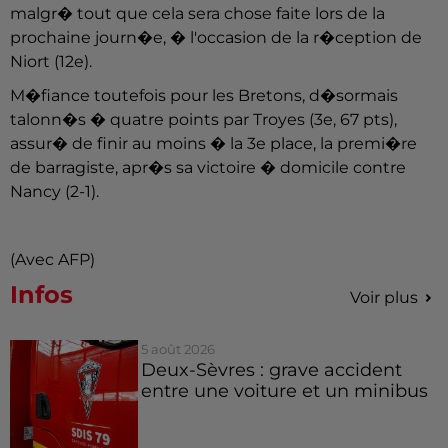
malgr� tout que cela sera chose faite lors de la
prochaine journ�e, � l'occasion de la r�ception de
Niort (12e).
M�fiance toutefois pour les Bretons, d�sormais
talonn�s � quatre points par Troyes (3e, 67 pts),
assur� de finir au moins � la 3e place, la premi�re
de barragiste, apr�s sa victoire � domicile contre
Nancy (2-1).
(Avec AFP)
Infos
Voir plus
5 août 2026
Deux-Sèvres : grave accident
entre une voiture et un minibus