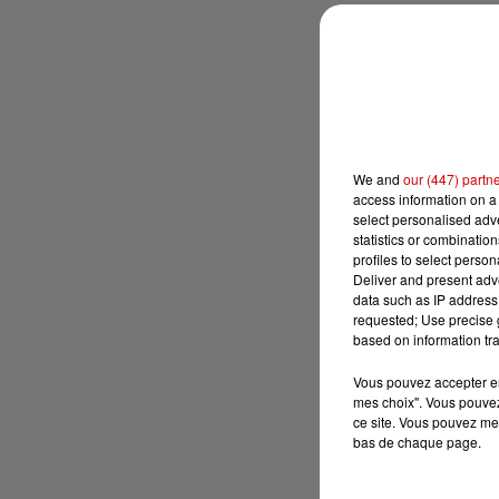
We and
our (447) partn
access information on a 
select personalised ad
statistics or combinatio
profiles to select person
Deliver and present adv
data such as IP address 
requested; Use precise g
based on information tra
Vous pouvez accepter en 
mes choix". Vous pouvez
ce site. Vous pouvez met
bas de chaque page.