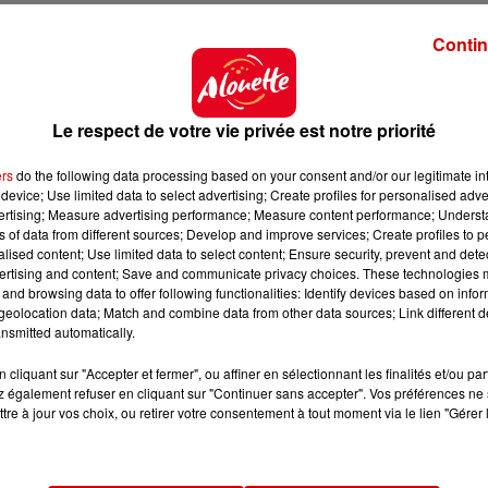
Contin
Le respect de votre vie privée est notre priorité
ers
do the following data processing based on your consent and/or our legitimate int
device; Use limited data to select advertising; Create profiles for personalised adver
vertising; Measure advertising performance; Measure content performance; Unders
ns of data from different sources; Develop and improve services; Create profiles to 
alised content; Use limited data to select content; Ensure security, prevent and detect
ertising and content; Save and communicate privacy choices. These technologies
and browsing data to offer following functionalities: Identify devices based on infor
eolocation data; Match and combine data from other data sources; Link different de
nsmitted automatically.
cliquant sur "Accepter et fermer", ou affiner en sélectionnant les finalités et/ou pa
 également refuser en cliquant sur "Continuer sans accepter". Vos préférences ne 
tre à jour vos choix, ou retirer votre consentement à tout moment via le lien "Gérer 