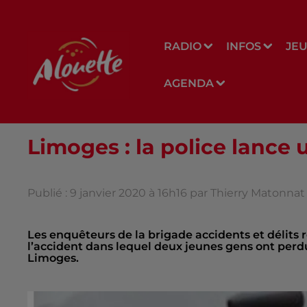
RADIO
INFOS
JE
AGENDA
Limoges : la police lance
Publié : 9 janvier 2020 à 16h16 par Thierry Matonnat
Les enquêteurs de la brigade accidents et délits
l’accident dans lequel deux jeunes gens ont perdu 
Limoges.