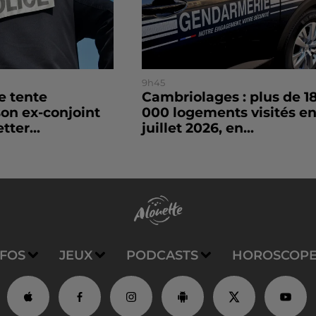
9h45
le tente
Cambriolages : plus de 1
son ex-conjoint
000 logements visités e
tter...
juillet 2026, en...
NFOS
JEUX
PODCASTS
HOROSCOP