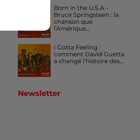
Born in the U.S.A -
Bruce Springsteen : la
chanson que
l’Amérique...
I Gotta Feeling :
comment David Guetta
a changé l’histoire des...
Newsletter