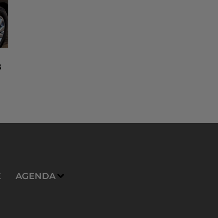
8
n
E
AGENDA