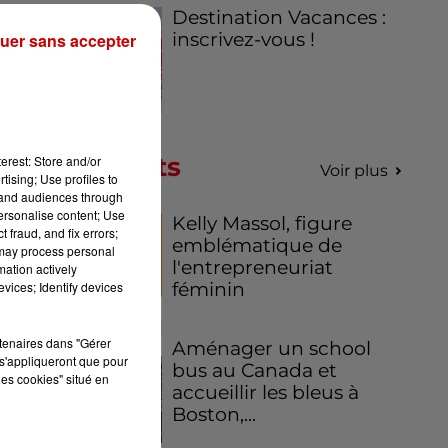
Destination Vacances :
inscrivez-vous !
uer sans accepter
Podcasts
erest: Store and/or
Voir plus
tising; Use profiles to
tand audiences through
personalise content; Use
Kelly Massol, figure
 fraud, and fix errors;
emblématique de
 may process personal
l'entrepreneuriat
mation actively
féminin
vices; Identify devices
rtenaires dans "Gérer
Aménager un school
s'appliqueront que pour
bus au Canada et
les cookies" situé en
accueillir les bleus à
Boston,...