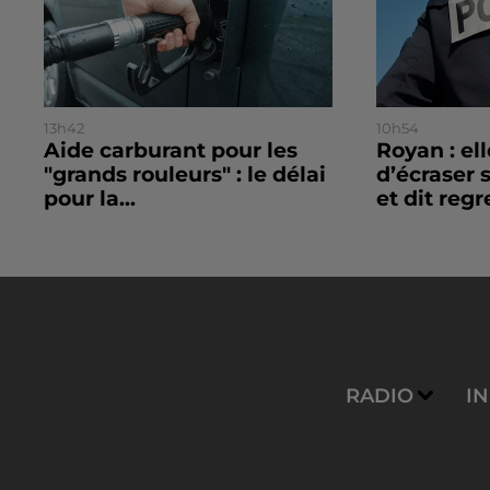
13h42
10h54
Aide carburant pour les
Royan : el
"grands rouleurs" : le délai
d’écraser 
pour la...
et dit regre
RADIO
I