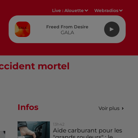
Live :
Alouette
Webradios
Freed From Desire
GALA
accident mortel
Infos
Voir plus
13h42
Aide carburant pour les
"grands rouleurs" : le