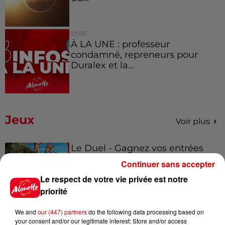
11h51
À LA UNE : professeur
condamné, repreneurs pour
Duralex et la...
Jeux
Voir plus
Le Duel - Gagnez vos entrées
pour l'un des zoos de nos
Continuer sans accepter
régions !
Le respect de votre vie privée est notre
priorité
We and
our (447) partners
do the following data processing based on
Gagnez vos places pour le
your consent and/or our legitimate interest: Store and/or access