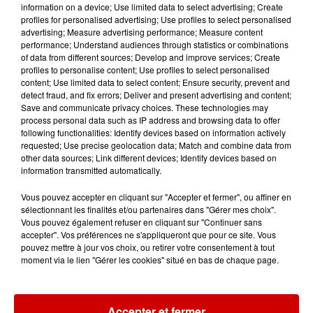
Festival du Roi Arthur 2026 !
information on a device; Use limited data to select advertising; Create
profiles for personalised advertising; Use profiles to select personalised
advertising; Measure advertising performance; Measure content
performance; Understand audiences through statistics or combinations
of data from different sources; Develop and improve services; Create
profiles to personalise content; Use profiles to select personalised
Gagnez vos entrées pour le
content; Use limited data to select content; Ensure security, prevent and
Musée du Sport Automobile au
detect fraud, and fix errors; Deliver and present advertising and content;
Mans !
Save and communicate privacy choices. These technologies may
process personal data such as IP address and browsing data to offer
following functionalities: Identify devices based on information actively
requested; Use precise geolocation data; Match and combine data from
other data sources; Link different devices; Identify devices based on
information transmitted automatically.
Destination Vacances - Gagnez
votre séjour en famille au cœur
Vous pouvez accepter en cliquant sur "Accepter et fermer", ou affiner en
de la...
sélectionnant les finalités et/ou partenaires dans "Gérer mes choix".
Vous pouvez également refuser en cliquant sur "Continuer sans
accepter". Vos préférences ne s'appliqueront que pour ce site. Vous
pouvez mettre à jour vos choix, ou retirer votre consentement à tout
moment via le lien "Gérer les cookies" situé en bas de chaque page.
Podcasts
Voir plus
Accepter et fermer