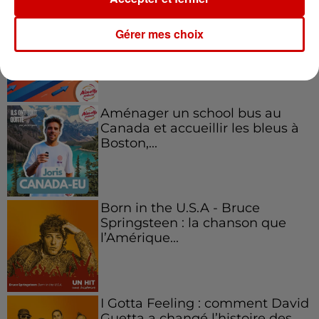
Kelly Massol, figure
emblématique de
Gérer mes choix
l'entrepreneuriat féminin
Aménager un school bus au
Canada et accueillir les bleus à
Boston,...
Born in the U.S.A - Bruce
Springsteen : la chanson que
l’Amérique...
I Gotta Feeling : comment David
Guetta a changé l’histoire des...