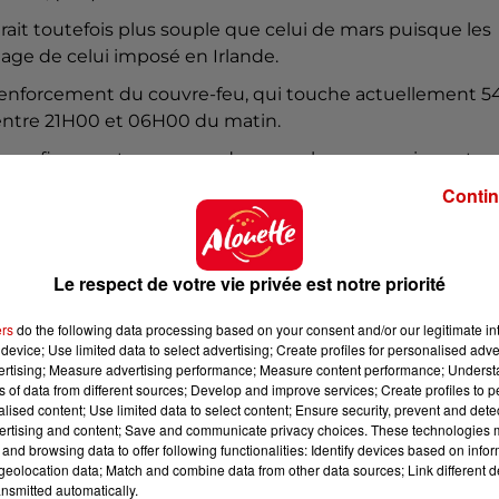
ait toutefois plus souple que celui de mars puisque les
mage de celui imposé en Irlande.
renforcement du couvre-feu, qui touche actuellement 5
entre 21H00 et 06H00 du matin.
 un confinement, que ça va durer quelques semaines et q
server les écoles, les services publics" et "de mainteni
Contin
astrophe", a résumé François Baroin, président de
union.
ortant et que les décisions que le gouvernement s'apprê
Le respect de votre vie privée est notre priorité
déclaré Yves Veyrier, secrétaire général de FO après plus 
ers
do the following data processing based on your consent and/or our legitimate int
.
device; Use limited data to select advertising; Create profiles for personalised adver
vertising; Measure advertising performance; Measure content performance; Unders
ns of data from different sources; Develop and improve services; Create profiles to 
alised content; Use limited data to select content; Ensure security, prevent and detect
que des débats suivis de votes sur la lutte contre le
ertising and content; Save and communicate privacy choices. These technologies
 matin et au Sénat l'après-midi.
and browsing data to offer following functionalities: Identify devices based on infor
eolocation data; Match and combine data from other data sources; Link different de
au gouvernement dans l'après-midi à l'Assemblée, les
nsmitted automatically.