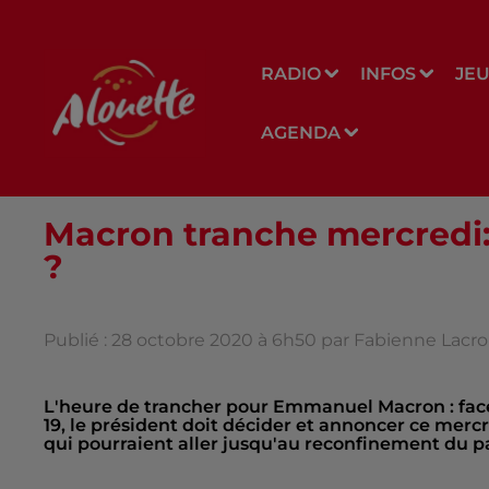
RADIO
INFOS
JE
AGENDA
Macron tranche mercredi:
?
Publié : 28 octobre 2020 à 6h50 par Fabienne Lacro
L'heure de trancher pour Emmanuel Macron : face 
19, le président doit décider et annoncer ce merc
qui pourraient aller jusqu'au reconfinement du pa