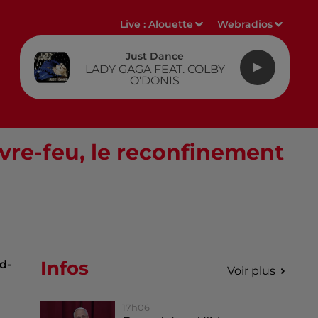
Live :
Alouette
Webradios
Just Dance
LADY GAGA FEAT. COLBY
O'DONIS
vre-feu, le reconfinement
Infos
d-
Voir plus
17h06