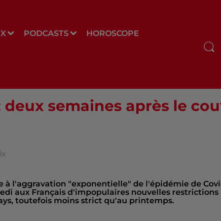
UX
PODCASTS
HOROSCOPE
 deux semaines après le cou
ix
à l'aggravation "exponentielle" de l'épidémie de Covi
redi aux Français d'impopulaires nouvelles restrictions
ys, toutefois moins strict qu'au printemps.