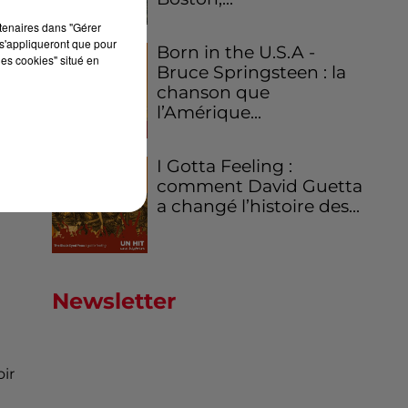
rtenaires dans "Gérer
s'appliqueront que pour
Born in the U.S.A -
les cookies" situé en
Bruce Springsteen : la
chanson que
l’Amérique...
".
I Gotta Feeling :
comment David Guetta
a changé l’histoire des...
Newsletter
oir