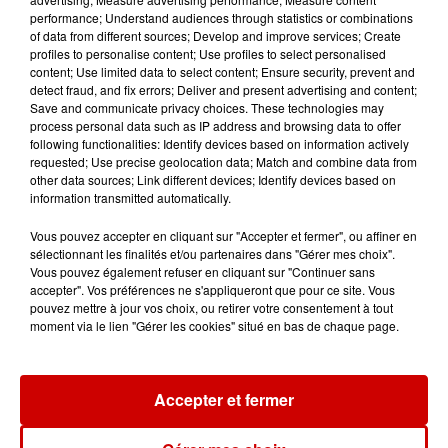
performance; Understand audiences through statistics or combinations
of data from different sources; Develop and improve services; Create
profiles to personalise content; Use profiles to select personalised
Aménager un school bus au
content; Use limited data to select content; Ensure security, prevent and
Canada et accueillir les bleus à
detect fraud, and fix errors; Deliver and present advertising and content;
Boston,...
Save and communicate privacy choices. These technologies may
process personal data such as IP address and browsing data to offer
following functionalities: Identify devices based on information actively
requested; Use precise geolocation data; Match and combine data from
other data sources; Link different devices; Identify devices based on
Born in the U.S.A - Bruce
information transmitted automatically.
Springsteen : la chanson que
Vous pouvez accepter en cliquant sur "Accepter et fermer", ou affiner en
l’Amérique...
sélectionnant les finalités et/ou partenaires dans "Gérer mes choix".
Vous pouvez également refuser en cliquant sur "Continuer sans
accepter". Vos préférences ne s'appliqueront que pour ce site. Vous
pouvez mettre à jour vos choix, ou retirer votre consentement à tout
moment via le lien "Gérer les cookies" situé en bas de chaque page.
I Gotta Feeling : comment David
Guetta a changé l’histoire des...
Accepter et fermer