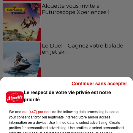
Alouette vous invite à
Futuroscope Xperiences !
Le Duel - Gagnez votre balade
en jet ski !
Continuer sans accepter
Le respect de votre vie privée est notre
Podcasts
Voir plus
priorité
We and
our (447) partners
do the following data processing based on
Kelly Massol, figure
your consent and/or our legitimate interest: Store and/or access
emblématique de
information on a device; Use limited data to select advertising; Create
l'entrepreneuriat féminin
profiles for personalised advertising; Use profiles to select personalised
advertising; Measure advertising performance; Measure content