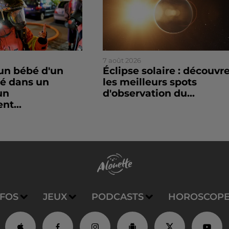
7 août 2026
un bébé d'un
Éclipse solaire : découvr
sé dans un
les meilleurs spots
un
d'observation du...
nt...
NFOS
JEUX
PODCASTS
HOROSCOP