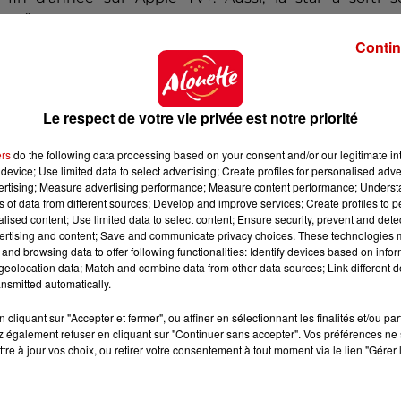
arey”.
Contin
Le respect de votre vie privée est notre priorité
ers
do the following data processing based on your consent and/or our legitimate int
device; Use limited data to select advertising; Create profiles for personalised adver
vertising; Measure advertising performance; Measure content performance; Unders
ns of data from different sources; Develop and improve services; Create profiles to 
alised content; Use limited data to select content; Ensure security, prevent and detect
ertising and content; Save and communicate privacy choices. These technologies
and browsing data to offer following functionalities: Identify devices based on infor
eolocation data; Match and combine data from other data sources; Link different de
nsmitted automatically.
cliquant sur "Accepter et fermer", ou affiner en sélectionnant les finalités et/ou pa
 également refuser en cliquant sur "Continuer sans accepter". Vos préférences ne 
tre à jour vos choix, ou retirer votre consentement à tout moment via le lien "Gérer 