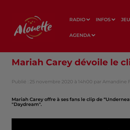
RADIO
INFOS
JE
AGENDA
Mariah Carey dévoile le c
Publié : 25 novembre 2020 à 14h00 par Amandine 
Mariah Carey offre à ses fans le clip de “Underne
"Daydream".