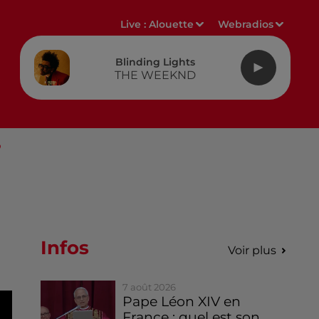
Live :
Alouette
Webradios
Blinding Lights
THE WEEKND
”
Infos
Voir plus
7 août 2026
Pape Léon XIV en
France : quel est son