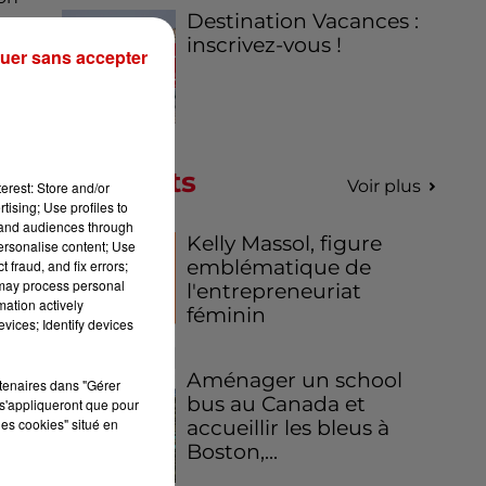
Destination Vacances :
inscrivez-vous !
uer sans accepter
Podcasts
Voir plus
erest: Store and/or
tising; Use profiles to
tand audiences through
Kelly Massol, figure
personalise content; Use
emblématique de
 fraud, and fix errors;
 may process personal
l'entrepreneuriat
mation actively
féminin
vices; Identify devices
Aménager un school
rtenaires dans "Gérer
bus au Canada et
s'appliqueront que pour
les cookies" situé en
accueillir les bleus à
Boston,...