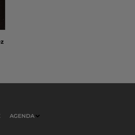
ez
E
AGENDA