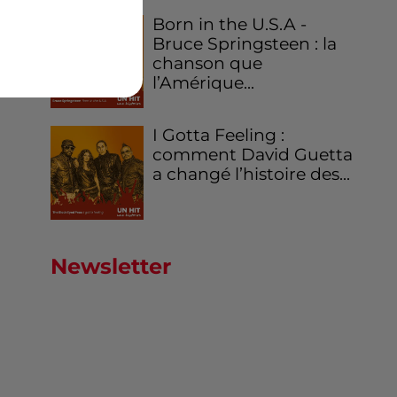
Born in the U.S.A -
Bruce Springsteen : la
chanson que
l’Amérique...
I Gotta Feeling :
comment David Guetta
a changé l’histoire des...
Newsletter