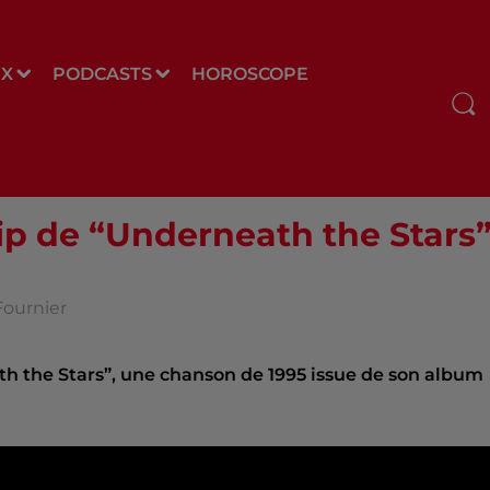
UX
PODCASTS
HOROSCOPE
lip de “Underneath the Stars
Fournier
ath the Stars”, une chanson de 1995 issue de son album