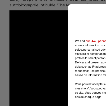
autobiographie intitulée “The Meaning of Mariah C
We and
our (447) partn
access information on a 
select personalised ad
statistics or combinatio
profiles to select person
Deliver and present adv
data such as IP address 
requested; Use precise g
based on information tra
Vous pouvez accepter en 
mes choix". Vous pouvez
ce site. Vous pouvez met
bas de chaque page.