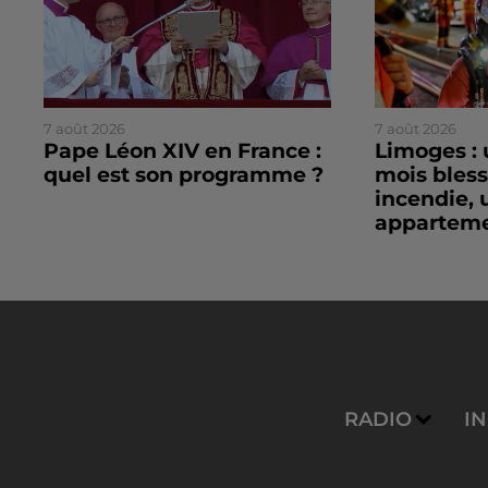
7 août 2026
7 août 2026
Pape Léon XIV en France :
Limoges : 
quel est son programme ?
mois bles
incendie, 
apparteme
RADIO
I