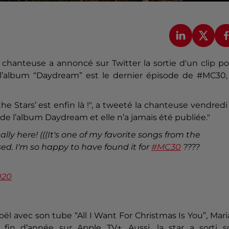
chanteuse a annoncé sur Twitter la sortie d'un clip p
l’album “Daydream” est le dernier épisode de #MC30, 
Stars’ est enfin là !", a tweeté la chanteuse vendredi
e l’album Daydream et elle n’a jamais été publiée."
lly here! (((It's one of my favorite songs from the
. I'm so happy to have found it for
#MC30
????
020
oël avec son tube “All I Want For Christmas Is You”, Mar
fin d’année sur Apple TV+. Aussi, la star a sorti s