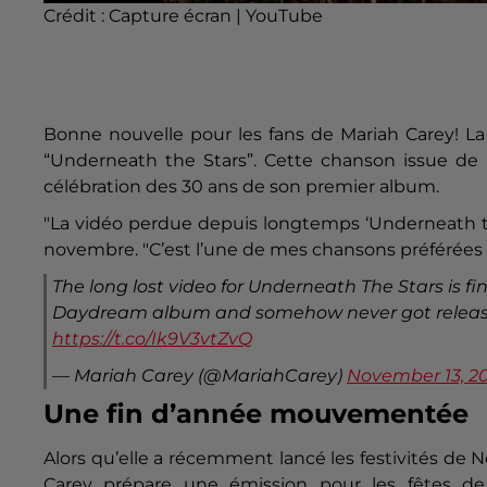
Crédit :
Capture écran | YouTube
Bonne nouvelle pour les fans de Mariah Carey! La 
“Underneath the Stars”. Cette chanson issue de 
célébration des 30 ans de son premier album.
"La vidéo perdue depuis longtemps ‘Underneath the 
novembre. "C’est l’une de mes chansons préférées d
The long lost video for Underneath The Stars is fina
Daydream album and somehow never got released
https://t.co/Ik9V3vtZvQ
— Mariah Carey (@MariahCarey)
November 13, 2
Une fin d’année mouvementée
Alors qu’elle a récemment lancé les festivités de N
Carey prépare une émission pour les fêtes de 