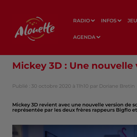
RADIO
INFOS
JE
AGENDA
Mickey 3D : Une nouvelle v
Publié : 30 octobre 2020 à 11h10 par Doriane Bretin
Mickey 3D revient avec une nouvelle version de so
représentée par les deux frères rappeurs Bigflo et