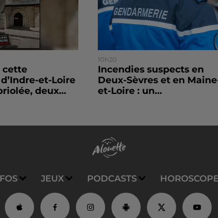
10h20
 cette
Incendies suspects en
’Indre-et-Loire
Deux-Sèvres et en Maine
riolée, deux...
et-Loire : un...
NFOS
JEUX
PODCASTS
HOROSCOP