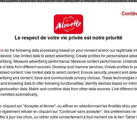
excuses quand la terre se désole / Mais en creusant no
Contin
li sont sur un canapé aux côtés de Mickey 3D, tous les tr
ux frères réagissent à ce qu’ils voient en rappant, comme
Le respect de votre vie privée est notre priorité
ers
do the following data processing based on your consent and/or our legitimate int
device; Use limited data to select advertising; Create profiles for personalised adver
vertising; Measure advertising performance; Measure content performance; Unders
ns of data from different sources; Develop and improve services; Create profiles to 
alised content; Use limited data to select content; Ensure security, prevent and detect
ertising and content; Save and communicate privacy choices. These technologies
and browsing data to offer following functionalities: Identify devices based on infor
eolocation data; Match and combine data from other data sources; Link different de
nsmitted automatically.
cliquant sur "Accepter et fermer", ou affiner en sélectionnant les finalités et/ou pa
 également refuser en cliquant sur "Continuer sans accepter". Vos préférences ne 
tre à jour vos choix, ou retirer votre consentement à tout moment via le lien "Gérer 