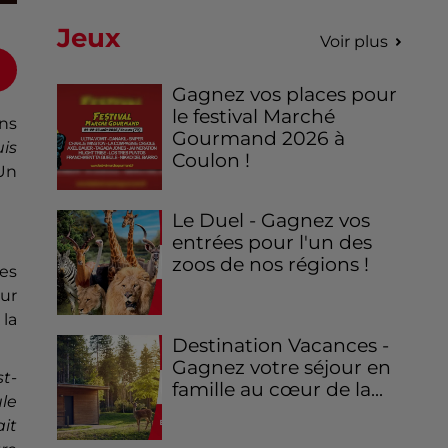
Jeux
Voir plus
Gagnez vos places pour
le festival Marché
ns
Gourmand 2026 à
uis
Coulon !
 Un
Le Duel - Gagnez vos
entrées pour l'un des
zoos de nos régions !
nes
eur
 la
Destination Vacances -
Gagnez votre séjour en
st-
famille au cœur de la...
le
ait