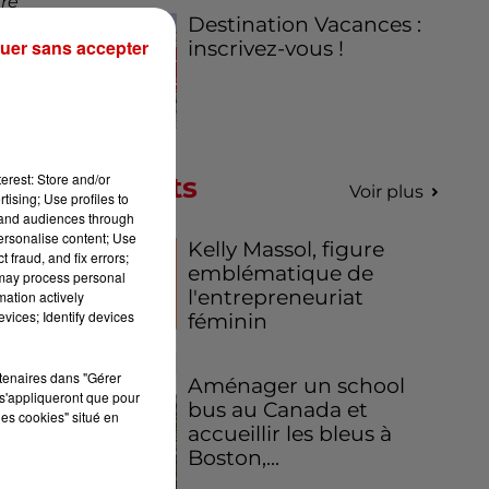
tre
Destination Vacances :
uer sans accepter
inscrivez-vous !
ois
 si
erest: Store and/or
Podcasts
Voir plus
tising; Use profiles to
tand audiences through
personalise content; Use
Kelly Massol, figure
 fraud, and fix errors;
emblématique de
 may process personal
l'entrepreneuriat
mation actively
vices; Identify devices
féminin
rtenaires dans "Gérer
Aménager un school
s'appliqueront que pour
bus au Canada et
les cookies" situé en
accueillir les bleus à
Boston,...