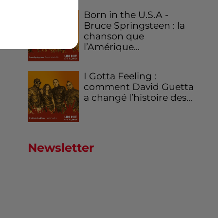
Born in the U.S.A -
Bruce Springsteen : la
chanson que
l’Amérique...
I Gotta Feeling :
comment David Guetta
a changé l’histoire des...
Newsletter