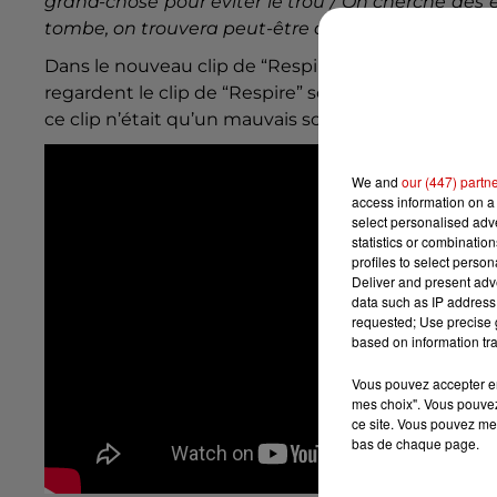
grand-chose pour éviter le trou / On cherche des 
tombe, on trouvera peut-être du pétrole
“.
Dans le nouveau clip de “Respire 2020”, Bigflo et O
regardent le clip de “Respire” sorti en 2003. Les de
ce clip n’était qu’un mauvais souvenir.
We and
our (447) partn
access information on a 
select personalised ad
statistics or combinatio
profiles to select person
Deliver and present adv
data such as IP address 
requested; Use precise g
based on information tra
Vous pouvez accepter en 
mes choix". Vous pouvez
ce site. Vous pouvez met
bas de chaque page.