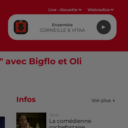
Live :
Alouette
Webradios
Ensemble
CORNEILLE & VITAA
 avec Bigflo et Oli
Infos
Voir plus
12h41
La comédienne
rochefortaise