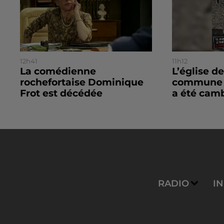
12h41
11h12
La comédienne
L’église de
rochefortaise Dominique
commune d
Frot est décédée
a été camb
RADIO
I