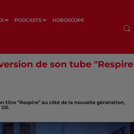
UX
PODCASTS
HOROSCOPE
ersion de son tube "Respire"
n titre “Respire” au côté de la nouvelle génération,
 Oli.