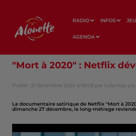
RADIO
INFOS
JE
AGENDA
"Mort à 2020" : Netflix d
Publié : 21 décembre 2020 à 16h19 par Julia Maz-L
Le documentaire satirique de Netflix "Mort à 202
dimanche 27 décembre, le long-métrage reviendra, 