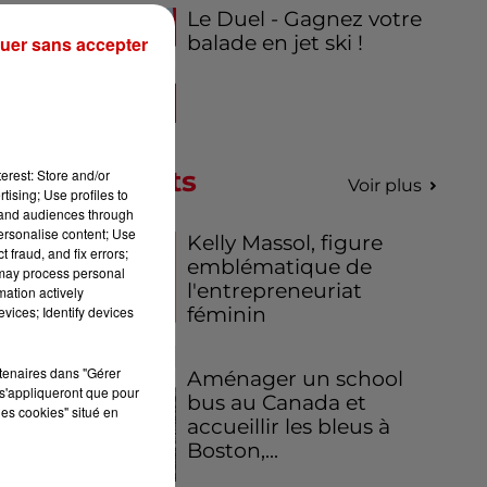
 la
Le Duel - Gagnez votre
tre
balade en jet ski !
uer sans accepter
Podcasts
erest: Store and/or
Voir plus
tising; Use profiles to
tand audiences through
personalise content; Use
Kelly Massol, figure
 fraud, and fix errors;
emblématique de
 may process personal
l'entrepreneuriat
mation actively
féminin
vices; Identify devices
rtenaires dans "Gérer
Aménager un school
s'appliqueront que pour
bus au Canada et
les cookies" situé en
accueillir les bleus à
Boston,...