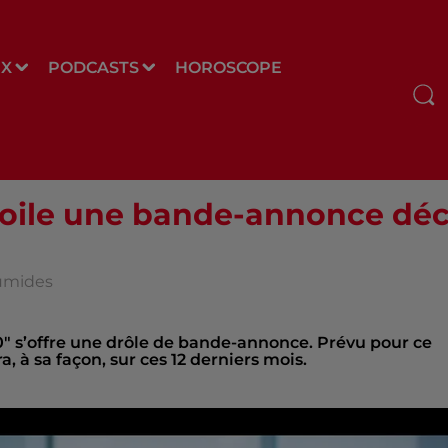
UX
PODCASTS
HOROSCOPE
évoile une bande-annonce dé
oumides
0" s’offre une drôle de bande-annonce. Prévu pour ce
à sa façon, sur ces 12 derniers mois.