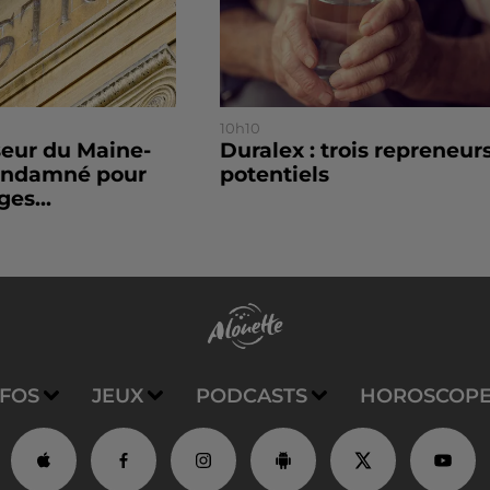
10h10
seur du Maine-
Duralex : trois repreneur
condamné pour
potentiels
es...
NFOS
JEUX
PODCASTS
HOROSCOP