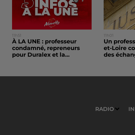
11h51
11h01
À LA UNE : professeur
Un profes
condamné, repreneurs
et-Loire 
pour Duralex et la...
des échang
RADIO
I