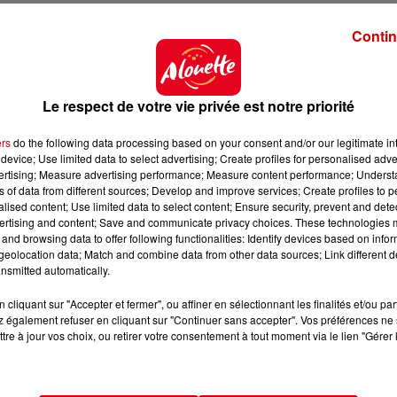
ent bien réels : un professeur et son petit remontant,
das seront au menu de cette satire qui compte bien met
Contin
Le respect de votre vie privée est notre priorité
ers
do the following data processing based on your consent and/or our legitimate int
device; Use limited data to select advertising; Create profiles for personalised adver
vertising; Measure advertising performance; Measure content performance; Unders
ns of data from different sources; Develop and improve services; Create profiles to 
alised content; Use limited data to select content; Ensure security, prevent and detect
ertising and content; Save and communicate privacy choices. These technologies
and browsing data to offer following functionalities: Identify devices based on infor
eolocation data; Match and combine data from other data sources; Link different de
nsmitted automatically.
cliquant sur "Accepter et fermer", ou affiner en sélectionnant les finalités et/ou pa
 également refuser en cliquant sur "Continuer sans accepter". Vos préférences ne 
tre à jour vos choix, ou retirer votre consentement à tout moment via le lien "Gérer 