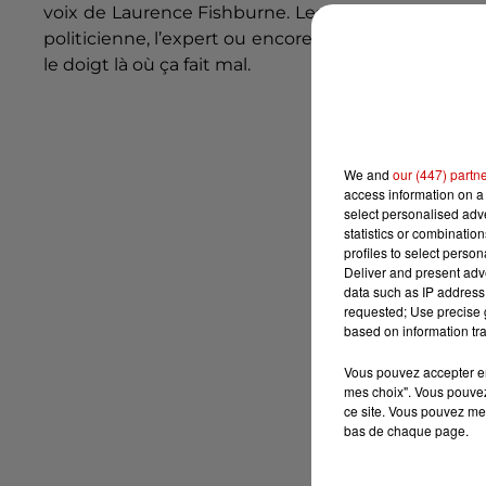
voix de Laurence Fishburne. Les personnages sembl
politicienne, l’expert ou encore les citoyens lamb
le doigt là où ça fait mal.
We and
our (447) partn
access information on a 
select personalised ad
statistics or combinatio
profiles to select person
Deliver and present adv
data such as IP address 
requested; Use precise g
based on information tra
Vous pouvez accepter en 
mes choix". Vous pouvez
ce site. Vous pouvez met
bas de chaque page.