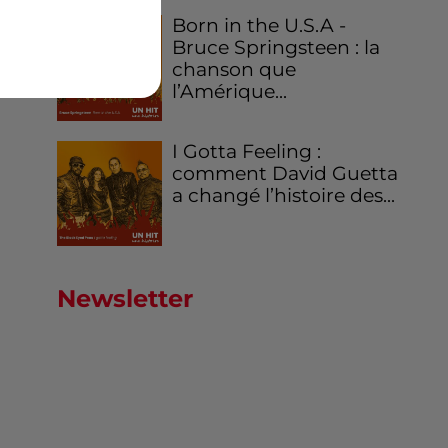
Born in the U.S.A -
Bruce Springsteen : la
chanson que
l’Amérique...
I Gotta Feeling :
comment David Guetta
a changé l’histoire des...
Newsletter