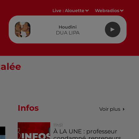
Live :
Alouette
Webradios
Houdini
DUA LIPA
calée
Infos
Voir plus
11h51
À LA UNE : professeur
condamné, repreneurs