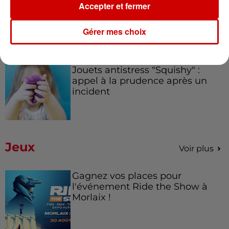
Éclipse solaire : le vrai du faux
Accepter et fermer
sur les lunettes de protection
Gérer mes choix
14h47
Jouets antistress "Squishy" :
appel à la prudence après un
incident
Jeux
Voir plus
Gagnez vos places pour
l'événement Ride the Show à
Morlaix !