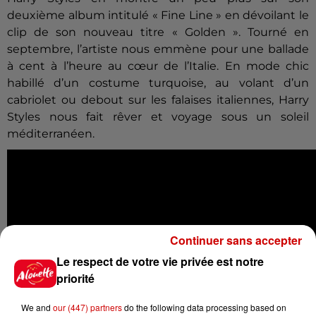
deuxième album intitulé « Fine Line » en dévoilant le
clip de son nouveau titre « Golden ». Tourné en
septembre, l’artiste nous emmène pour une ballade
à cent à l’heure au cœur de l’Italie. En mode chic
habillé d’un costume turquoise, au volant d’un
cabriolet ou debout sur les falaises italiennes, Harry
Styles nous fait rêver et voyage sous un soleil
méditerranéen.
Continuer sans accepter
Le respect de votre vie privée est notre
priorité
We and
our (447) partners
do the following data processing based on