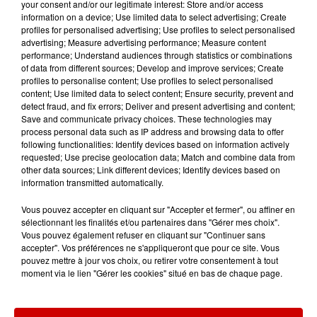
your consent and/or our legitimate interest: Store and/or access
information on a device; Use limited data to select advertising; Create
profiles for personalised advertising; Use profiles to select personalised
advertising; Measure advertising performance; Measure content
performance; Understand audiences through statistics or combinations
of data from different sources; Develop and improve services; Create
Infos
Voir plus
profiles to personalise content; Use profiles to select personalised
content; Use limited data to select content; Ensure security, prevent and
detect fraud, and fix errors; Deliver and present advertising and content;
20h49
Save and communicate privacy choices. These technologies may
Retour du risque feu de forêt
process personal data such as IP address and browsing data to offer
following functionalities: Identify devices based on information actively
requested; Use precise geolocation data; Match and combine data from
other data sources; Link different devices; Identify devices based on
information transmitted automatically.
Vous pouvez accepter en cliquant sur "Accepter et fermer", ou affiner en
17h13
sélectionnant les finalités et/ou partenaires dans "Gérer mes choix".
Le Grand Ouest passe en
Vous pouvez également refuser en cliquant sur "Continuer sans
vigilance orange canicule
accepter". Vos préférences ne s'appliqueront que pour ce site. Vous
pouvez mettre à jour vos choix, ou retirer votre consentement à tout
moment via le lien "Gérer les cookies" situé en bas de chaque page.
15h48