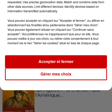
requested; Use precise geolocation data; Match and combine data from
Podcasts
Voir plus
other data sources; Link different devices; Identify devices based on
information transmitted automatically.
Kelly Massol, figure
Vous pouvez accepter en cliquant sur "Accepter et fermer", ou affiner en
emblématique de
sélectionnant les finalités et/ou partenaires dans "Gérer mes choix".
l'entrepreneuriat féminin
Vous pouvez également refuser en cliquant sur "Continuer sans
accepter". Vos préférences ne s'appliqueront que pour ce site. Vous
pouvez mettre à jour vos choix, ou retirer votre consentement à tout
moment via le lien "Gérer les cookies" situé en bas de chaque page.
Aménager un school bus au
Canada et accueillir les bleus à
Accepter et fermer
Boston,...
Gérer mes choix
Born in the U.S.A - Bruce
Springsteen : la chanson que
l’Amérique...