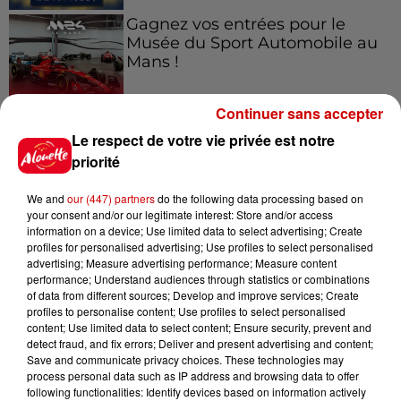
Gagnez vos entrées pour le
Musée du Sport Automobile au
Mans !
Continuer sans accepter
Le respect de votre vie privée est notre
Alouette vous invite à
priorité
Futuroscope Xperiences !
We and
our (447) partners
do the following data processing based on
your consent and/or our legitimate interest: Store and/or access
information on a device; Use limited data to select advertising; Create
profiles for personalised advertising; Use profiles to select personalised
Le Duel - Gagnez votre balade
advertising; Measure advertising performance; Measure content
performance; Understand audiences through statistics or combinations
en jet ski !
of data from different sources; Develop and improve services; Create
profiles to personalise content; Use profiles to select personalised
content; Use limited data to select content; Ensure security, prevent and
detect fraud, and fix errors; Deliver and present advertising and content;
Save and communicate privacy choices. These technologies may
process personal data such as IP address and browsing data to offer
following functionalities: Identify devices based on information actively