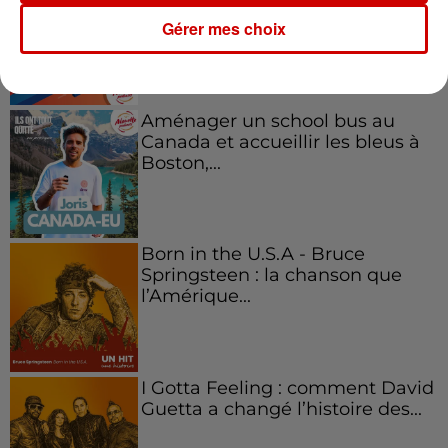
emblématique de
Gérer mes choix
l'entrepreneuriat féminin
Aménager un school bus au
Canada et accueillir les bleus à
Boston,...
Born in the U.S.A - Bruce
Springsteen : la chanson que
l’Amérique...
I Gotta Feeling : comment David
Guetta a changé l’histoire des...