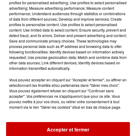
profiles for personalised advertising; Use profiles to select personalised
advertising; Measure advertising performance; Measure content
performance; Understand audiences through statistics or combinations
of data from different sources; Develop and improve services; Create
Alouette vous invite à
profiles to personalise content; Use profiles to select personalised
Futuroscope Xperiences !
content; Use limited data to select content; Ensure security, prevent and
detect fraud, and fix errors; Deliver and present advertising and content;
Save and communicate privacy choices. These technologies may
process personal data such as IP address and browsing data to offer
following functionalities: Identify devices based on information actively
requested; Use precise geolocation data; Match and combine data from
other data sources; Link different devices; Identify devices based on
Le Duel - Gagnez votre balade
information transmitted automatically.
en jet ski !
Vous pouvez accepter en cliquant sur "Accepter et fermer", ou affiner en
sélectionnant les finalités et/ou partenaires dans "Gérer mes choix".
Vous pouvez également refuser en cliquant sur "Continuer sans
accepter". Vos préférences ne s'appliqueront que pour ce site. Vous
pouvez mettre à jour vos choix, ou retirer votre consentement à tout
moment via le lien "Gérer les cookies" situé en bas de chaque page.
Podcasts
Voir plus
Accepter et fermer
Kelly Massol, figure