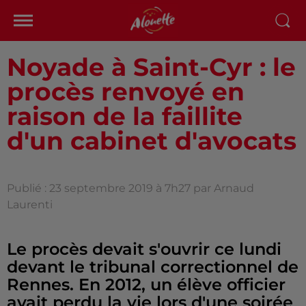
Noyade à Saint-Cyr : le
procès renvoyé en
raison de la faillite
d'un cabinet d'avocats
Publié : 23 septembre 2019 à 7h27 par Arnaud
Laurenti
Le procès devait s'ouvrir ce lundi
devant le tribunal correctionnel de
Rennes. En 2012, un élève officier
avait perdu la vie lors d'une soirée