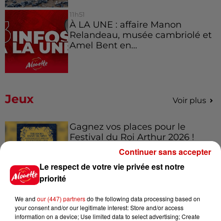
11h51
À LA UNE : affaire Manon
Relandeau, musée cambriolé et
Amel Bent en...
Jeux
Voir plus
Gagnez vos places pour le
Festival du Roi Arthur 2026 !
Continuer sans accepter
Le respect de votre vie privée est notre
priorité
Gagnez vos entrées pour le
We and
our (447) partners
do the following data processing based on
Musée du Sport Automobile au
your consent and/or our legitimate interest: Store and/or access
Mans !
information on a device; Use limited data to select advertising; Create