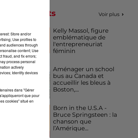
Podcasts
Voir plus
Kelly Massol, figure
erest: Store and/or
emblématique de
tising; Use profiles to
l'entrepreneuriat
tand audiences through
féminin
personalise content; Use
 fraud, and fix errors;
 may process personal
mation actively
Aménager un school
vices; Identify devices
bus au Canada et
accueillir les bleus à
Boston,...
rtenaires dans "Gérer
s'appliqueront que pour
les cookies" situé en
Born in the U.S.A -
Bruce Springsteen : la
chanson que
l’Amérique...