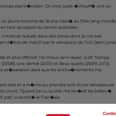
 connais pas tr�s bien. On s'est juste �chauff� une ou
, un jeune homme de 18 ans class� au 310e rang mondia
en tant qu'espoir du tennis australien.
. Il mettait la balle dans des zones dont je n'ai pas
 en d�but de match par le vainqueur de l'US Open junio
de et plus offensif. J'ai mieux servi aussi", a dit Tsonga,
e (2008), une demie (2010) et deux quarts (2009, 2013).
d'une pr�paration alors que les encha�nements me
iers sets et a m�me pu prendre soin d'une ramasseuse
 court. "Quand j'ai vu qu'elle me lan�ait les balles �
t pas", a racont� le Fran�ais.
Contin