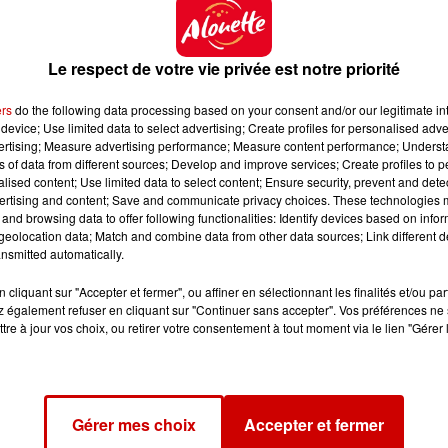
Le respect de votre vie privée est notre priorité
ers
do the following data processing based on your consent and/or our legitimate int
device; Use limited data to select advertising; Create profiles for personalised adver
vertising; Measure advertising performance; Measure content performance; Unders
ns of data from different sources; Develop and improve services; Create profiles to 
alised content; Use limited data to select content; Ensure security, prevent and detect
ertising and content; Save and communicate privacy choices. These technologies
and browsing data to offer following functionalities: Identify devices based on infor
eolocation data; Match and combine data from other data sources; Link different de
nsmitted automatically.
cliquant sur "Accepter et fermer", ou affiner en sélectionnant les finalités et/ou pa
 également refuser en cliquant sur "Continuer sans accepter". Vos préférences ne 
tre à jour vos choix, ou retirer votre consentement à tout moment via le lien "Gérer 
Gérer mes choix
Accepter et fermer