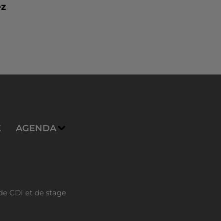
ez
E
AGENDA
de CDI et de stage