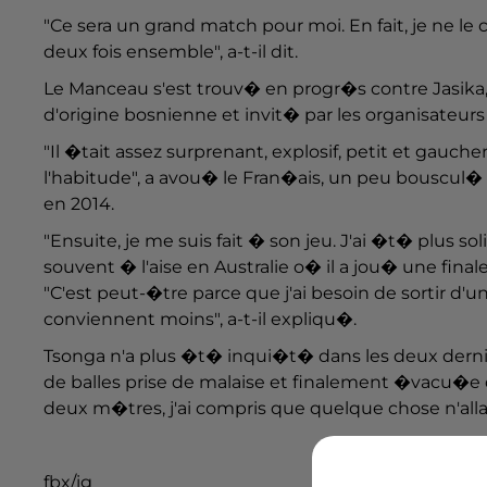
"Ce sera un grand match pour moi. En fait, je ne le
deux fois ensemble", a-t-il dit.
Le Manceau s'est trouv� en progr�s contre Jasika
d'origine bosnienne et invit� par les organisateurs 
"Il �tait assez surprenant, explosif, petit et gaucher
l'habitude", a avou� le Fran�ais, un peu bouscul�
en 2014.
"Ensuite, je me suis fait � son jeu. J'ai �t� plus soli
souvent � l'aise en Australie o� il a jou� une final
"C'est peut-�tre parce que j'ai besoin de sortir 
conviennent moins", a-t-il expliqu�.
Tsonga n'a plus �t� inqui�t� dans les deux dern
de balles prise de malaise et finalement �vacu�e du
deux m�tres, j'ai compris que quelque chose n'allai
fbx/ig