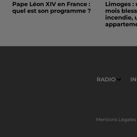
Pape Léon XIV en France :
Limoges : 
quel est son programme ?
mois bles
incendie, 
apparteme
RADIO
I
Mentions Légales