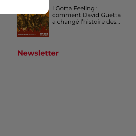
I Gotta Feeling :
comment David Guetta
a changé l’histoire des...
Newsletter