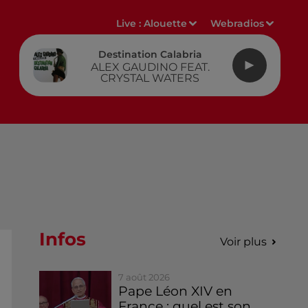
Live :
Alouette
Webradios
Destination Calabria
ALEX GAUDINO FEAT.
CRYSTAL WATERS
Infos
Voir plus
7 août 2026
Pape Léon XIV en
France : quel est son