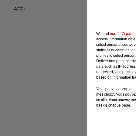
(AFP)
We and
our (447) partn
access information on a 
select personalised ad
statistics or combinatio
profiles to select person
Deliver and present adv
data such as IP address 
requested; Use precise g
based on information tra
Vous pouvez accepter en 
mes choix". Vous pouvez
ce site. Vous pouvez met
bas de chaque page.