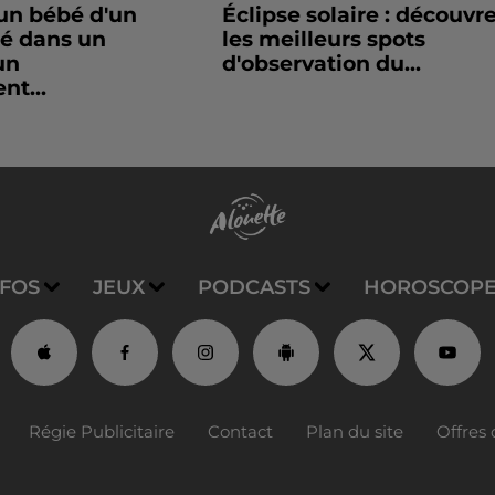
un bébé d'un
Éclipse solaire : découvr
sé dans un
les meilleurs spots
un
d'observation du...
nt...
NFOS
JEUX
PODCASTS
HOROSCOP
Régie Publicitaire
Contact
Plan du site
Offres 