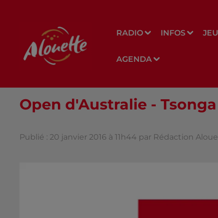
RADIO
INFOS
JE
AGENDA
Open d'Australie - Tsonga
Publié : 20 janvier 2016 à 11h44 par Rédaction Alou