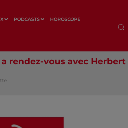
UX
PODCASTS
HOROSCOPE
 a rendez-vous avec Herbert
ette