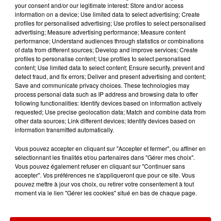
your consent and/or our legitimate interest: Store and/or access
Le Duel - Gagnez vos entrées
information on a device; Use limited data to select advertising; Create
pour l'un des zoos de nos
profiles for personalised advertising; Use profiles to select personalised
régions !
advertising; Measure advertising performance; Measure content
performance; Understand audiences through statistics or combinations
of data from different sources; Develop and improve services; Create
profiles to personalise content; Use profiles to select personalised
content; Use limited data to select content; Ensure security, prevent and
Destination Vacances - Gagnez
detect fraud, and fix errors; Deliver and present advertising and content;
votre séjour en famille au cœur
Save and communicate privacy choices. These technologies may
process personal data such as IP address and browsing data to offer
de la...
following functionalities: Identify devices based on information actively
requested; Use precise geolocation data; Match and combine data from
other data sources; Link different devices; Identify devices based on
information transmitted automatically.
Destination Vacances : inscrivez-
Vous pouvez accepter en cliquant sur "Accepter et fermer", ou affiner en
vous !
sélectionnant les finalités et/ou partenaires dans "Gérer mes choix".
Vous pouvez également refuser en cliquant sur "Continuer sans
accepter". Vos préférences ne s'appliqueront que pour ce site. Vous
pouvez mettre à jour vos choix, ou retirer votre consentement à tout
moment via le lien "Gérer les cookies" situé en bas de chaque page.