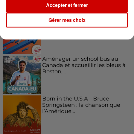
Podcasts
Voir plus
Accepter et fermer
Kelly Massol, figure
Gérer mes choix
emblématique de
l'entrepreneuriat féminin
Aménager un school bus au
Canada et accueillir les bleus à
Boston,...
Born in the U.S.A - Bruce
Springsteen : la chanson que
l’Amérique...