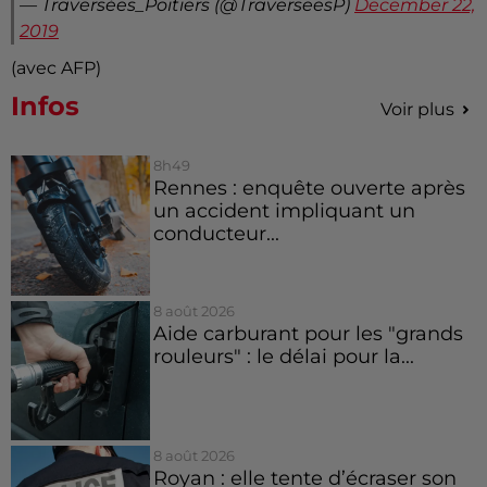
— Traversées_Poitiers (@TraverseesP)
December 22,
2019
(avec AFP)
Infos
Voir plus
8h49
Rennes : enquête ouverte après
un accident impliquant un
conducteur...
8 août 2026
Aide carburant pour les "grands
rouleurs" : le délai pour la...
8 août 2026
Royan : elle tente d’écraser son