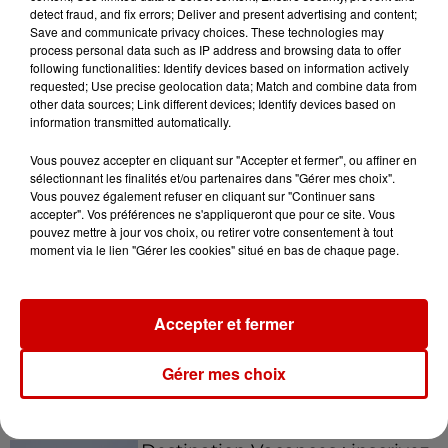
detect fraud, and fix errors; Deliver and present advertising and content;
Save and communicate privacy choices. These technologies may
Gagnez vos places pour le
process personal data such as IP address and browsing data to offer
following functionalities: Identify devices based on information actively
festival Marché Gourmand 2026
requested; Use precise geolocation data; Match and combine data from
à Coulon !
other data sources; Link different devices; Identify devices based on
information transmitted automatically.
Vous pouvez accepter en cliquant sur "Accepter et fermer", ou affiner en
sélectionnant les finalités et/ou partenaires dans "Gérer mes choix".
Le Duel - Gagnez vos entrées
Vous pouvez également refuser en cliquant sur "Continuer sans
pour l'un des zoos de nos
accepter". Vos préférences ne s'appliqueront que pour ce site. Vous
régions !
pouvez mettre à jour vos choix, ou retirer votre consentement à tout
moment via le lien "Gérer les cookies" situé en bas de chaque page.
Destination Vacances - Gagnez
Accepter et fermer
votre séjour en famille au cœur
de la...
Gérer mes choix