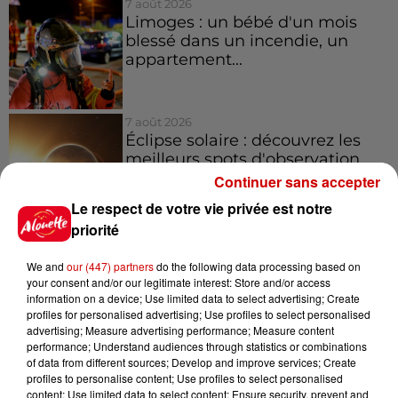
7 août 2026
Limoges : un bébé d'un mois
blessé dans un incendie, un
appartement...
7 août 2026
Éclipse solaire : découvrez les
meilleurs spots d'observation
du...
Continuer sans accepter
Le respect de votre vie privée est notre
priorité
7 août 2026
À LA UNE : professeur
We and
our (447) partners
do the following data processing based on
condamné, repreneurs pour
your consent and/or our legitimate interest: Store and/or access
Duralex et la...
information on a device; Use limited data to select advertising; Create
profiles for personalised advertising; Use profiles to select personalised
advertising; Measure advertising performance; Measure content
performance; Understand audiences through statistics or combinations
of data from different sources; Develop and improve services; Create
profiles to personalise content; Use profiles to select personalised
Jeux
content; Use limited data to select content; Ensure security, prevent and
Voir plus