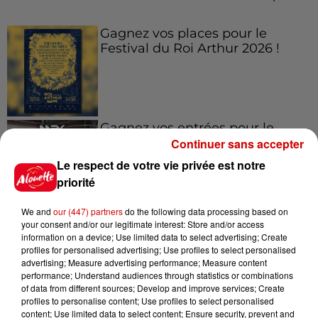
Gagnez vos places pour le
Festival du Roi Arthur 2026 !
Gagnez vos entrées pour le
Musée du Sport Automobile au
Continuer sans accepter
Mans !
Le respect de votre vie privée est notre
priorité
We and
our (447) partners
do the following data processing based on
Alouette vous invite à
your consent and/or our legitimate interest: Store and/or access
Futuroscope Xperiences !
information on a device; Use limited data to select advertising; Create
profiles for personalised advertising; Use profiles to select personalised
advertising; Measure advertising performance; Measure content
performance; Understand audiences through statistics or combinations
of data from different sources; Develop and improve services; Create
profiles to personalise content; Use profiles to select personalised
content; Use limited data to select content; Ensure security, prevent and
Le Duel - Gagnez votre balade