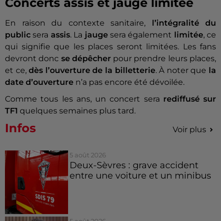
Concerts assis et jauge limitée
En raison du contexte sanitaire,
l’intégralité du
public
sera
assis
. La
jauge
sera également
limitée
, ce
qui signifie que les places seront limitées. Les fans
devront donc
se dépêcher
pour prendre leurs places,
et ce,
dès l’ouverture de la billetterie
. À noter que
la
date d’ouverture
n’a pas encore été dévoilée.
Comme tous les ans, un concert sera
rediffusé sur
TF1
quelques semaines plus tard.
Infos
Voir plus
5 août 2026
Deux-Sèvres : grave accident
entre une voiture et un minibus
5 août 2026