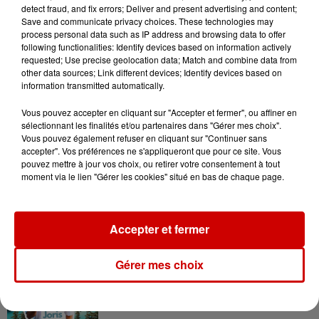
detect fraud, and fix errors; Deliver and present advertising and content;
en jet ski !
Save and communicate privacy choices. These technologies may
process personal data such as IP address and browsing data to offer
following functionalities: Identify devices based on information actively
requested; Use precise geolocation data; Match and combine data from
other data sources; Link different devices; Identify devices based on
information transmitted automatically.
Vous pouvez accepter en cliquant sur "Accepter et fermer", ou affiner en
Podcasts
Voir plus
sélectionnant les finalités et/ou partenaires dans "Gérer mes choix".
Vous pouvez également refuser en cliquant sur "Continuer sans
accepter". Vos préférences ne s'appliqueront que pour ce site. Vous
Kelly Massol, figure
pouvez mettre à jour vos choix, ou retirer votre consentement à tout
emblématique de
moment via le lien "Gérer les cookies" situé en bas de chaque page.
l'entrepreneuriat féminin
Accepter et fermer
Aménager un school bus au
Gérer mes choix
Canada et accueillir les bleus à
Boston,...