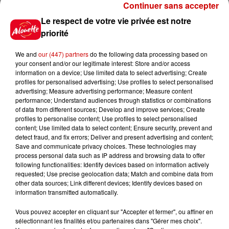
Continuer sans accepter
Le respect de votre vie privée est notre
Jeux
Voir plus
priorité
We and
our (447) partners
do the following data processing based on
Gagnez vos places pour le
your consent and/or our legitimate interest: Store and/or access
Festival du Roi Arthur 2026 !
information on a device; Use limited data to select advertising; Create
profiles for personalised advertising; Use profiles to select personalised
advertising; Measure advertising performance; Measure content
performance; Understand audiences through statistics or combinations
of data from different sources; Develop and improve services; Create
profiles to personalise content; Use profiles to select personalised
Gagnez vos entrées pour le
content; Use limited data to select content; Ensure security, prevent and
Musée du Sport Automobile au
detect fraud, and fix errors; Deliver and present advertising and content;
Mans !
Save and communicate privacy choices. These technologies may
process personal data such as IP address and browsing data to offer
following functionalities: Identify devices based on information actively
requested; Use precise geolocation data; Match and combine data from
other data sources; Link different devices; Identify devices based on
Alouette vous invite à
information transmitted automatically.
Futuroscope Xperiences !
Vous pouvez accepter en cliquant sur "Accepter et fermer", ou affiner en
sélectionnant les finalités et/ou partenaires dans "Gérer mes choix".