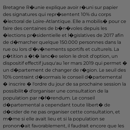
Bretagne R�unie explique avoir r�uni sur papier
des signatures qui repr�sentent 10% du corps
�lectoral de Loire-Atlantique. Elle a mobilis� pour ce
faire des centaines de b�n�voles depuis les
�lections pr�sidentielle et l�gislatives de 2017 afin
de d�marcher quelque 150.000 personnes dans la
rue ou lors d'�v�nements sportifs et culturels. La
p�tition a �t� lanc�e selon le droit d'option, un
dispositif effectif jusqu'au 1er mars 2019 qui permet �
un d�partement de changer de r�gion. Le seuil des
10% contraint d�sormais le conseil d�partemental
� inscrire � l'ordre du jour de sa prochaine session la
possibilit� d'organiser une consultation de la
population par r�f�rendum. Le conseil
d�partemental a cependant toute libert� de
d�cider de ne pas organiser cette consultation, et
m�me si elle avait lieu et si la population se
pronon�ait favorablement, il faudrait encore que les