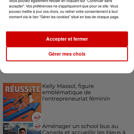
Vous pouvez également refuser en cliquant sur "Continuer sans
accepter". Vos préférences ne s'appliqueront que pour ce site. Vous
pouvez mettre à jour vos choix, ou retirer votre consentement à tout
moment via le lien "Gérer les cookies" situé en bas de chaque page.
Le Duel - Gagnez votre balade
en jet ski !
Accepter et fermer
Gérer mes choix
Podcasts
Voir plus
Kelly Massol, figure
emblématique de
l'entrepreneuriat féminin
Aménager un school bus au
Canada et accueillir les bleus à