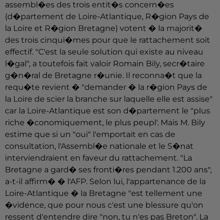
assembl�es des trois entit�s concern�es
(d�partement de Loire-Atlantique, R�gion Pays de
la Loire et R�gion Bretagne) votent � la majorit�
des trois cinqui�mes pour que le rattachement soit
effectif. "C'est la seule solution qui existe au niveau
l�gal", a toutefois fait valoir Romain Bily, secr�taire
g�n�ral de Bretagne r�unie. Il reconna�t que la
requ�te revient � "demander � la r�gion Pays de
la Loire de scier la branche sur laquelle elle est assise"
car la Loire-Atlantique est son d�partement le "plus
riche �conomiquement, le plus peupl'. Mais M. Bily
estime que si un "oui" l'emportait en cas de
consultation, l'Assembl�e nationale et le S�nat
interviendraient en faveur du rattachement. "La
Bretagne a gard� ses fronti�res pendant 1.200 ans",
a-t-il affirm� � l'AFP. Selon lui, l'appartenance de la
Loire-Atlantique � la Bretagne "est tellement une
�vidence, que pour nous c'est une blessure qu'on
ressent d'entendre dire "non, tu n'es pas Breton". La