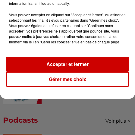
Mans !
information transmitted automatically.
Vous pouvez accepter en cliquant sur "Accepter et fermer", ou affiner en
sélectionnant les finalités et/ou partenaires dans "Gérer mes choix".
Vous pouvez également refuser en cliquant sur "Continuer sans
Alouette vous invite à
accepter". Vos préférences ne s'appliqueront que pour ce site. Vous
Futuroscope Xperiences !
pouvez mettre à jour vos choix, ou retirer votre consentement à tout
moment via le lien "Gérer les cookies" situé en bas de chaque page.
Accepter et fermer
Le Duel - Gagnez votre balade
en jet ski !
Gérer mes choix
Podcasts
Voir plus