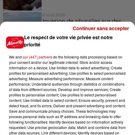
6 août 2026
Invasion de physalies sur des
plages du Sud-Ouest
Continuer sans accepter
Le respect de votre vie privée est notre
priorité
We and
our (447) partners
do the following data processing based on
your consent and/or our legitimate interest: Store and/or access
Jeux
Voir plus
information on a device; Use limited data to select advertising; Create
profiles for personalised advertising; Use profiles to select personalised
advertising; Measure advertising performance; Measure content
Gagnez vos places pour le
performance; Understand audiences through statistics or combinations
Festival du Roi Arthur 2026 !
of data from different sources; Develop and improve services; Create
profiles to personalise content; Use profiles to select personalised
content; Use limited data to select content; Ensure security, prevent and
detect fraud, and fix errors; Deliver and present advertising and content;
Save and communicate privacy choices. These technologies may
process personal data such as IP address and browsing data to offer
following functionalities: Identify devices based on information actively
Gagnez vos entrées pour le
requested; Use precise geolocation data; Match and combine data from
Musée du Sport Automobile au
other data sources; Link different devices; Identify devices based on