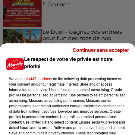
à Coulon !
Le Duel - Gagnez vos entrées
pour l'un des zoos de nos
régions !
Continuer sans accepter
Le respect de votre vie privée est notre
priorité
Destination Vacances - Gagnez
votre séjour en famille au cœur
We and
our (447) partners
do the following data processing based on
your consent and/or our legitimate interest: Store and/or access
de la...
information on a device; Use limited data to select advertising; Create
profiles for personalised advertising; Use profiles to select personalised
advertising; Measure advertising performance; Measure content
performance; Understand audiences through statistics or combinations
of data from different sources; Develop and improve services; Create
Destination Vacances : inscrivez-
profiles to personalise content; Use profiles to select personalised
vous !
content; Use limited data to select content; Ensure security, prevent and
detect fraud, and fix errors; Deliver and present advertising and content;
Save and communicate privacy choices. These technologies may