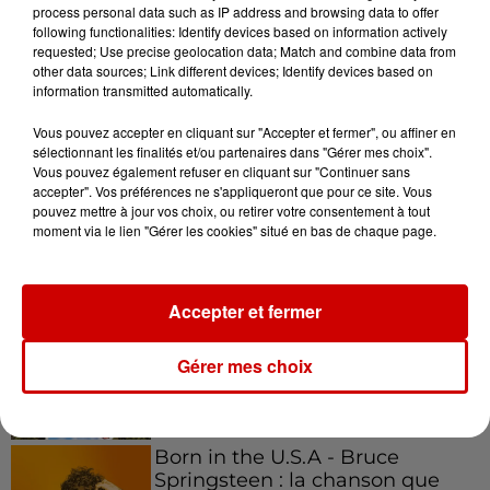
process personal data such as IP address and browsing data to offer
following functionalities: Identify devices based on information actively
requested; Use precise geolocation data; Match and combine data from
other data sources; Link different devices; Identify devices based on
information transmitted automatically.
Podcasts
Voir plus
Vous pouvez accepter en cliquant sur "Accepter et fermer", ou affiner en
sélectionnant les finalités et/ou partenaires dans "Gérer mes choix".
Kelly Massol, figure
Vous pouvez également refuser en cliquant sur "Continuer sans
emblématique de
accepter". Vos préférences ne s'appliqueront que pour ce site. Vous
l'entrepreneuriat féminin
pouvez mettre à jour vos choix, ou retirer votre consentement à tout
moment via le lien "Gérer les cookies" situé en bas de chaque page.
Accepter et fermer
Aménager un school bus au
Canada et accueillir les bleus à
Boston,...
Gérer mes choix
Born in the U.S.A - Bruce
Springsteen : la chanson que