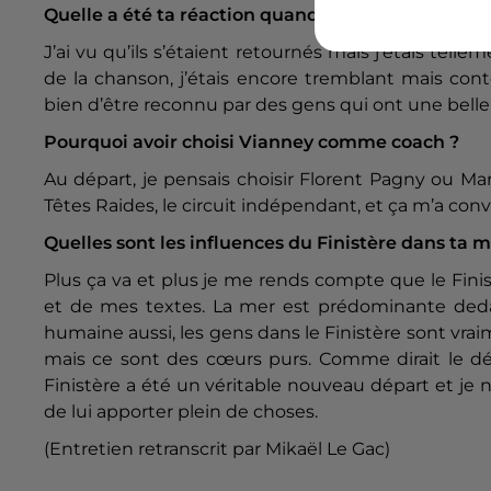
Quelle a été ta réaction quand les quatre coachs 
J’ai vu qu’ils s’étaient retournés mais j’étais telle
de la chanson, j’étais encore tremblant mais conte
bien d’être reconnu par des gens qui ont une belle 
Pourquoi avoir choisi Vianney comme coach ?
Au départ, je pensais choisir Florent Pagny ou Mar
Têtes Raides, le circuit indépendant, et ça m’a conv
Quelles sont les influences du Finistère dans ta 
Plus ça va et plus je me rends compte que le Fi
et de mes textes. La mer est prédominante dedans
humaine aussi, les gens dans le Finistère sont vrai
mais ce sont des cœurs purs. Comme dirait le dé
Finistère a été un véritable nouveau départ et je ne
de lui apporter plein de choses.
(Entretien retranscrit par Mikaël Le Gac)