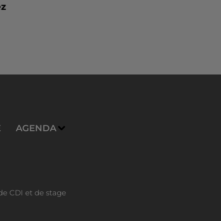
ez
E
AGENDA
de CDI et de stage