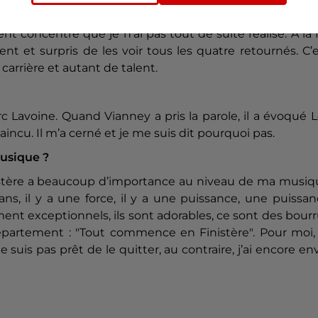
se sont retournés ?
ment concentré que je n’ai pas tout de suite réalisé. À la 
nt et surpris de les voir tous les quatre retournés. C’
carrière et autant de talent.
c Lavoine. Quand Vianney a pris la parole, il a évoqué 
aincu. Il m’a cerné et je me suis dit pourquoi pas.
musique ?
nistère a beaucoup d’importance au niveau de ma musiq
, il y a une force, il y a une puissance, une puissan
ment exceptionnels, ils sont adorables, ce sont des bour
partement : "Tout commence en Finistère". Pour moi, 
 suis pas prêt de le quitter, au contraire, j’ai encore en