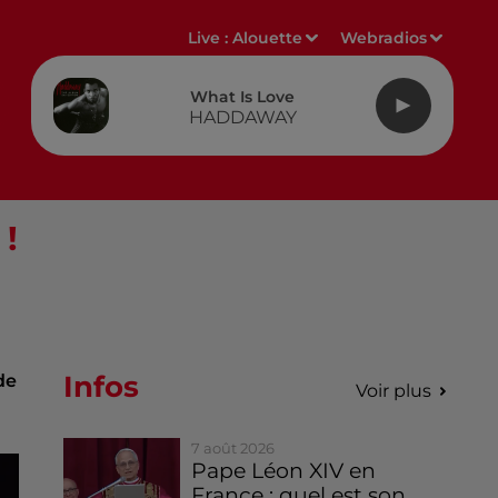
Live :
Alouette
Webradios
What Is Love
HADDAWAY
 !
Infos
de
Voir plus
7 août 2026
Pape Léon XIV en
France : quel est son