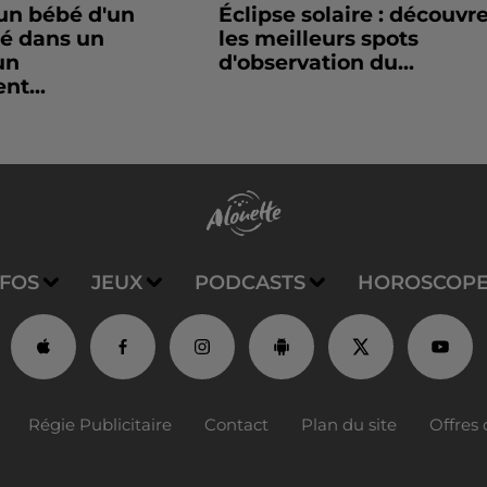
un bébé d'un
Éclipse solaire : découvr
sé dans un
les meilleurs spots
un
d'observation du...
nt...
NFOS
JEUX
PODCASTS
HOROSCOP
Régie Publicitaire
Contact
Plan du site
Offres 