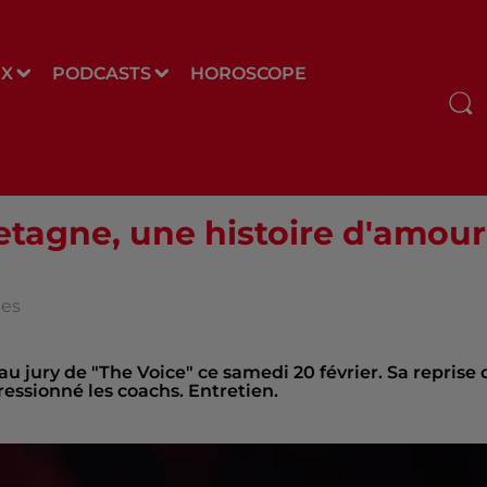
UX
PODCASTS
HOROSCOPE
retagne, une histoire d'amour
des
u jury de "The Voice" ce samedi 20 février. Sa reprise 
essionné les coachs. Entretien.