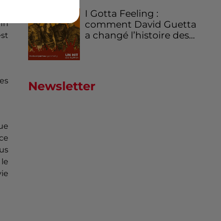
I Gotta Feeling :
fin
comment David Guetta
a changé l’histoire des...
est
Les
Newsletter
ue
ce
rus
le
vie