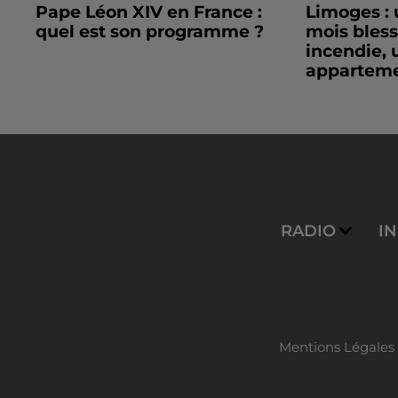
Pape Léon XIV en France :
Limoges : 
quel est son programme ?
mois bles
incendie, 
apparteme
RADIO
I
Mentions Légales