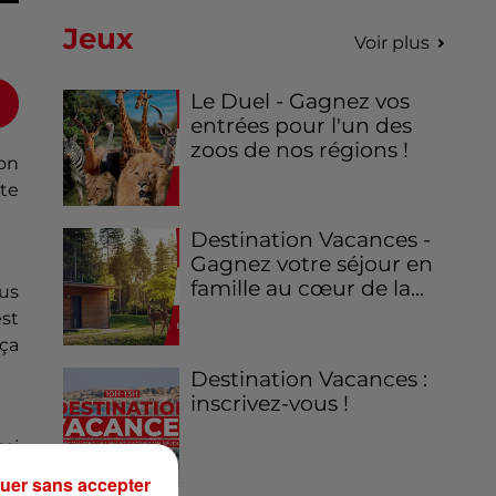
Jeux
Voir plus
Le Duel - Gagnez vos
entrées pour l'un des
zoos de nos régions !
on
rte
Destination Vacances -
Gagnez votre séjour en
famille au cœur de la...
us
est
 ça
Destination Vacances :
inscrivez-vous !
ssi
uoi
uer sans accepter