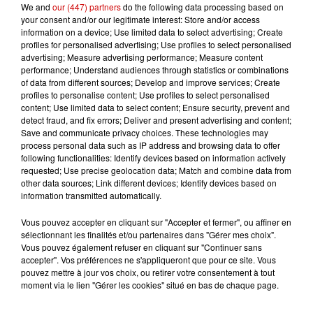
5 août 2026
We and
our (447) partners
do the following data processing based on
"Attention au démarchage
your consent and/or our legitimate interest: Store and/or access
abusif" : la préfecture de la
information on a device; Use limited data to select advertising; Create
profiles for personalised advertising; Use profiles to select personalised
Gironde...
advertising; Measure advertising performance; Measure content
performance; Understand audiences through statistics or combinations
of data from different sources; Develop and improve services; Create
profiles to personalise content; Use profiles to select personalised
5 août 2026
content; Use limited data to select content; Ensure security, prevent and
À LA UNE : incendie à La
detect fraud, and fix errors; Deliver and present advertising and content;
Rochelle, mégaferme de
Save and communicate privacy choices. These technologies may
saumons et succès...
process personal data such as IP address and browsing data to offer
following functionalities: Identify devices based on information actively
requested; Use precise geolocation data; Match and combine data from
other data sources; Link different devices; Identify devices based on
information transmitted automatically.
Jeux
Voir plus
Vous pouvez accepter en cliquant sur "Accepter et fermer", ou affiner en
sélectionnant les finalités et/ou partenaires dans "Gérer mes choix".
Vous pouvez également refuser en cliquant sur "Continuer sans
Gagnez vos places pour le
accepter". Vos préférences ne s'appliqueront que pour ce site. Vous
Festival du Roi Arthur 2026 !
pouvez mettre à jour vos choix, ou retirer votre consentement à tout
moment via le lien "Gérer les cookies" situé en bas de chaque page.