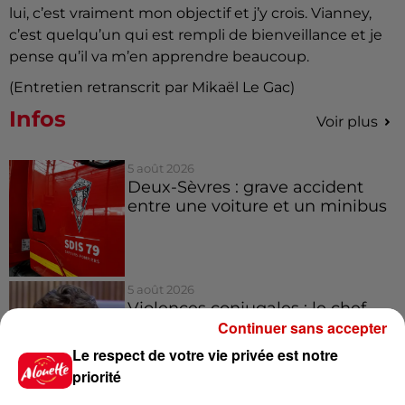
lui, c’est vraiment mon objectif et j’y crois. Vianney,
c’est quelqu’un qui est rempli de bienveillance et je
pense qu’il va m’en apprendre beaucoup.
(Entretien retranscrit par Mikaël Le Gac)
Infos
Voir plus
5 août 2026
Deux-Sèvres : grave accident
entre une voiture et un minibus
5 août 2026
Violences conjugales : le chef
Jean Imbert (Top Chef) rattrapé
Continuer sans accepter
par...
Le respect de votre vie privée est notre
priorité