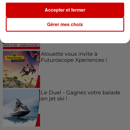
Accepter et fermer
Gagnez vos entrées pour le
Musée du Sport Automobile au
Gérer mes choix
Mans !
Alouette vous invite à
Futuroscope Xperiences !
Le Duel - Gagnez votre balade
en jet ski !