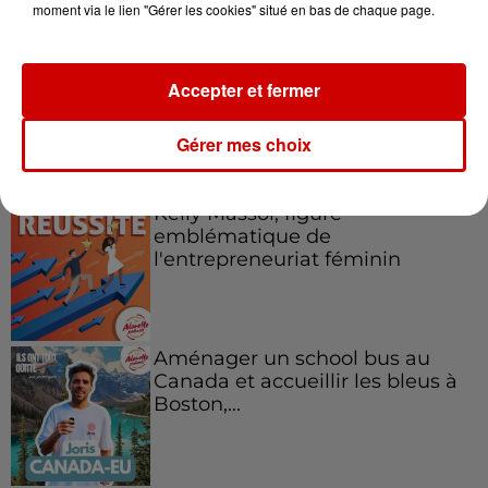
moment via le lien "Gérer les cookies" situé en bas de chaque page.
Accepter et fermer
Gérer mes choix
Podcasts
Voir plus
Kelly Massol, figure
emblématique de
l'entrepreneuriat féminin
Aménager un school bus au
Canada et accueillir les bleus à
Boston,...