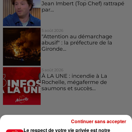
Jean Imbert (Top Chef) rattrapé
par...
5 août 2026
"Attention au démarchage
abusif" : la préfecture de la
Gironde...
5 août 2026
À LA UNE : incendie à La
Rochelle, mégaferme de
saumons et succès...
Jeux
Continuer sans accepter
Voir plus
Le respect de votre vie privée est notre