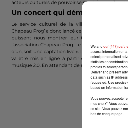
acteurs culturels de pouvoir se produire, car ils ont
Un concert qui démarre à 18 heu
Le service culturel de la ville, qui s’occupe d
Chapeau
Prog
’ a donc lancé ce projet.
« Nous avons
puissent nous montrer leur talent à l’occasio
l’association Chapeau
Prog
.
Le but est de fournir
We and
our (447) partn
access information on a 
d’un, soit une captation live ».
L’équipe du service 
select personalised ad
va être mis en ligne à partir de 18 h.
Au total, u
statistics or combinatio
musique 2.0.
En attendant de retrouver la scène et 
profiles to select person
Deliver and present adv
data such as IP address 
requested; Use precise g
based on information tra
Vous pouvez accepter en 
mes choix". Vous pouvez
ce site. Vous pouvez met
bas de chaque page.