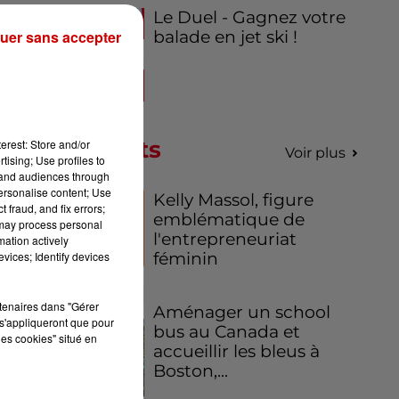
Le Duel - Gagnez votre
uer sans accepter
balade en jet ski !
on
ils
de
ent
Podcasts
erest: Store and/or
Voir plus
tising; Use profiles to
.
Il
tand audiences through
 la
personalise content; Use
Kelly Massol, figure
 fraud, and fix errors;
emblématique de
 may process personal
l'entrepreneuriat
mation actively
vices; Identify devices
féminin
rtenaires dans "Gérer
Aménager un school
s'appliqueront que pour
bus au Canada et
les cookies" situé en
accueillir les bleus à
Boston,...