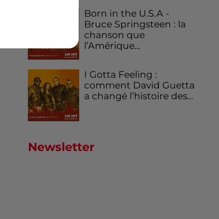
Born in the U.S.A -
Bruce Springsteen : la
chanson que
l’Amérique...
I Gotta Feeling :
comment David Guetta
a changé l’histoire des...
Newsletter