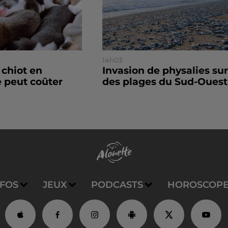
14h03
 chiot en
Invasion de physalies sur
 peut coûter
des plages du Sud-Ouest
NFOS
JEUX
PODCASTS
HOROSCOP