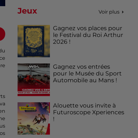
Jeux
Voir plus
Gagnez vos places pour
le Festival du Roi Arthur
2026 !
 du
ace
dre
Gagnez vos entrées
pour le Musée du Sport
Automobile au Mans !
rts
 va
Alouette vous invite à
en
Futuroscope Xperiences
ne
!
ous
os