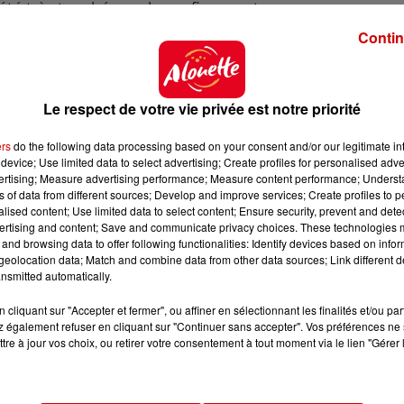
 été très touchés par le
confinement ».
res sur les réseaux sociaux
Contin
e l’équipement culturel La Parenthèse et l’associati
 lancé un appel aux musiciens et aux habitants pour qu’
Le respect de votre vie privée est notre priorité
n de la fête de la musique, explique Carmen Morand 
 une musique avec une vidéo.
Soit un clip s’ils en dispos
ers
do the following data processing based on your consent and/or our legitimate int
device; Use limited data to select advertising; Create profiles for personalised adver
culturel de Ballan-Miré s’est ensuite occupé du montage
vertising; Measure advertising performance; Measure content performance; Unders
ne vingtaine d’artistes vont participer à cette fête de
ns of data from different sources; Develop and improve services; Create profiles to 
le public en concert.
alised content; Use limited data to select content; Ensure security, prevent and detect
ertising and content; Save and communicate privacy choices. These technologies
and browsing data to offer following functionalities: Identify devices based on infor
eolocation data; Match and combine data from other data sources; Link different de
nsmitted automatically.
cliquant sur "Accepter et fermer", ou affiner en sélectionnant les finalités et/ou pa
 également refuser en cliquant sur "Continuer sans accepter". Vos préférences ne 
tre à jour vos choix, ou retirer votre consentement à tout moment via le lien "Gérer 