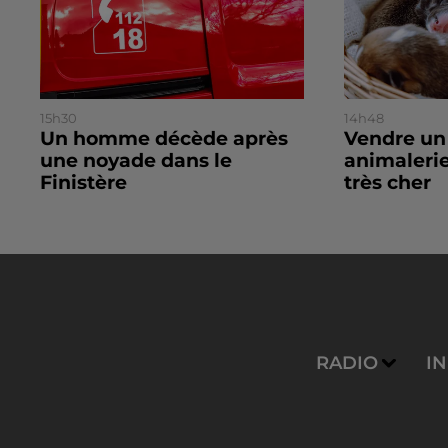
15h30
14h48
Un homme décède après
Vendre un
une noyade dans le
animalerie
Finistère
très cher
RADIO
I