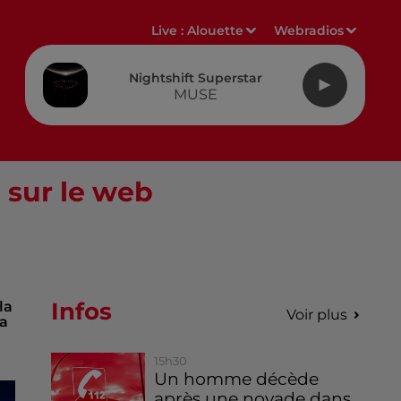
Live :
Alouette
Webradios
Nightshift Superstar
MUSE
e sur le web
Infos
la
Voir plus
la
15h30
Un homme décède
après une noyade dans