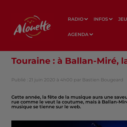
RADIO
INFOS
JE
AGENDA
Touraine : à Ballan-Miré, 
Publié : 21 juin 2020 à 4h00 par Bastien Bougeard
Cette année, la fête de la musique aura une saveu
rue comme le veut la coutume, mais à Ballan-Miré,
musique se tienne sur le web.