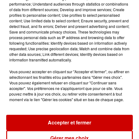
Destination Vacances - Gagnez
performance; Understand audiences through statistics or combinations
votre séjour en famille au cœur
of data from different sources; Develop and improve services; Create
profiles to personalise content; Use profiles to select personalised
de la...
content; Use limited data to select content; Ensure security, prevent and
detect fraud, and fix errors; Deliver and present advertising and content;
Save and communicate privacy choices. These technologies may
process personal data such as IP address and browsing data to offer
following functionalities: Identify devices based on information actively
Destination Vacances : inscrivez-
requested; Use precise geolocation data; Match and combine data from
vous !
other data sources; Link different devices; Identify devices based on
information transmitted automatically.
Vous pouvez accepter en cliquant sur "Accepter et fermer", ou affiner en
sélectionnant les finalités et/ou partenaires dans "Gérer mes choix".
Vous pouvez également refuser en cliquant sur "Continuer sans
accepter". Vos préférences ne s'appliqueront que pour ce site. Vous
pouvez mettre à jour vos choix, ou retirer votre consentement à tout
Podcasts
Voir plus
moment via le lien "Gérer les cookies" situé en bas de chaque page.
Kelly Massol, figure
emblématique de
Accepter et fermer
l'entrepreneuriat féminin
Gérer mes choix