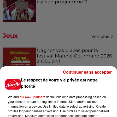
est son programme ?
Jeux
Voir plus
Gagnez vos places pour le
festival Marché Gourmand 2026
à Coulon !
Continuer sans accepter
Le respect de votre vie privée est notre
Le Duel - Gagnez vos entrées
priorité
pour l'un des zoos de nos
régions !
We and
our (447) partners
do the following data processing based on
your consent and/or our legitimate interest: Store and/or access
information on a device; Use limited data to select advertising; Create
profiles for personalised advertising; Use profiles to select personalised
advertising; Measure advertising performance; Measure content