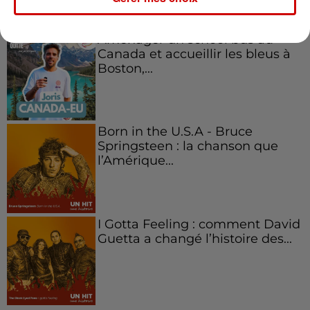
Aménager un school bus au
Canada et accueillir les bleus à
Boston,...
Born in the U.S.A - Bruce
Springsteen : la chanson que
l’Amérique...
I Gotta Feeling : comment David
Guetta a changé l’histoire des...