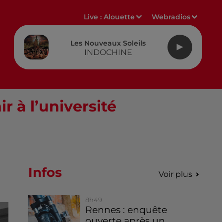
Live :
Alouette
Webradios
Les Nouveaux Soleils
INDOCHINE
r à l’université
Infos
Voir plus
8h49
Rennes : enquête
ouverte après un