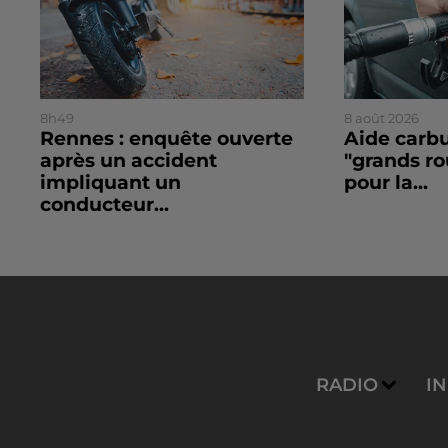
8h49
8 août 2026
Rennes : enquête ouverte
Aide carbu
après un accident
"grands rou
impliquant un
pour la...
conducteur...
RADIO
I