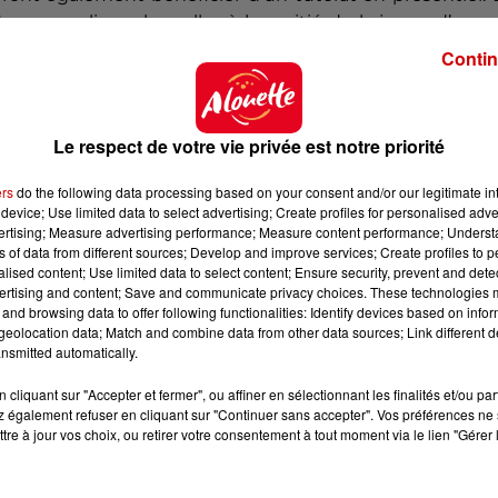
ous remplirons les salles à la moitié de la jauge d’accue
salle accueillant 50 étudiants, seulement 25 pourront 
Contin
alrieu
.
Les élèves de 1re année à l’IUT et de Polytech s
ésentiel.
Le respect de votre vie privée est notre priorité
ers
do the following data processing based on your consent and/or our legitimate int
device; Use limited data to select advertising; Create profiles for personalised adver
vertising; Measure advertising performance; Measure content performance; Unders
ns of data from different sources; Develop and improve services; Create profiles to 
alised content; Use limited data to select content; Ensure security, prevent and detect
ertising and content; Save and communicate privacy choices. These technologies
and browsing data to offer following functionalities: Identify devices based on infor
eolocation data; Match and combine data from other data sources; Link different de
nsmitted automatically.
cliquant sur "Accepter et fermer", ou affiner en sélectionnant les finalités et/ou pa
 également refuser en cliquant sur "Continuer sans accepter". Vos préférences ne 
tre à jour vos choix, ou retirer votre consentement à tout moment via le lien "Gérer 