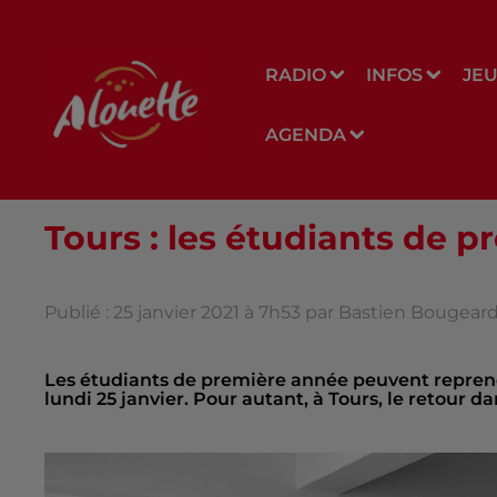
RADIO
INFOS
JE
AGENDA
Tours : les étudiants de p
Publié : 25 janvier 2021 à 7h53 par Bastien Bougear
Les étudiants de première année peuvent reprendr
lundi 25 janvier. Pour autant, à Tours, le retour da