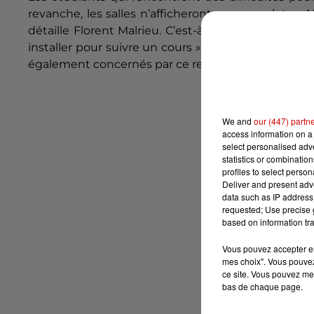
revanche, les salles n’afficheront pas complet :
« N
détaille Florent
Malrieu
.
C’est-à-dire que dans une 
installer pour suivre un cours » complète Florent
M
également concernés par ce retour des cours en pr
We and
our (447) partn
access information on a 
select personalised ad
statistics or combinatio
profiles to select person
Deliver and present adv
data such as IP address 
requested; Use precise g
based on information tra
Vous pouvez accepter en 
mes choix". Vous pouvez
ce site. Vous pouvez met
bas de chaque page.