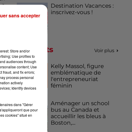
Destination Vacances :
il,
inscrivez-vous !
s’y
uer sans accepter
ont
Podcasts
Voir plus
erest: Store and/or
tising; Use profiles to
tand audiences through
Kelly Massol, figure
personalise content; Use
emblématique de
 fraud, and fix errors;
 may process personal
l'entrepreneuriat
mation actively
féminin
vices; Identify devices
Aménager un school
rtenaires dans "Gérer
bus au Canada et
s'appliqueront que pour
les cookies" situé en
accueillir les bleus à
Boston,...