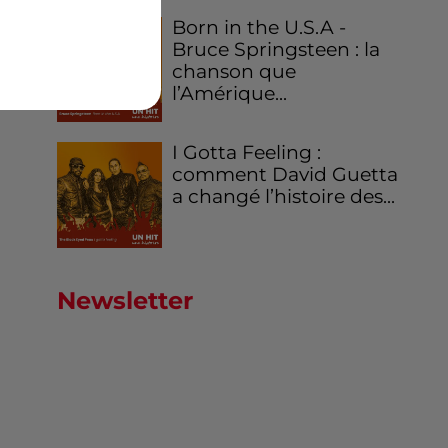
Born in the U.S.A -
Bruce Springsteen : la
chanson que
l’Amérique...
I Gotta Feeling :
comment David Guetta
a changé l’histoire des...
Newsletter