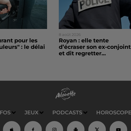
8 août 2026
rant pour les
Royan : elle tente
leurs" : le délai
d’écraser son ex-conjoint
et dit regretter...
NFOS
JEUX
PODCASTS
HOROSCOP