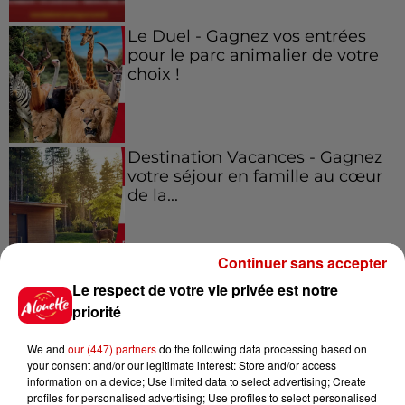
Le Duel - Gagnez vos entrées
pour le parc animalier de votre
choix !
Destination Vacances - Gagnez
votre séjour en famille au cœur
de la...
Continuer sans accepter
Le respect de votre vie privée est notre
Podcasts
priorité
Voir plus
We and
our (447) partners
do the following data processing based on
Kelly Massol, figure
your consent and/or our legitimate interest: Store and/or access
emblématique de
information on a device; Use limited data to select advertising; Create
profiles for personalised advertising; Use profiles to select personalised
l'entrepreneuriat féminin