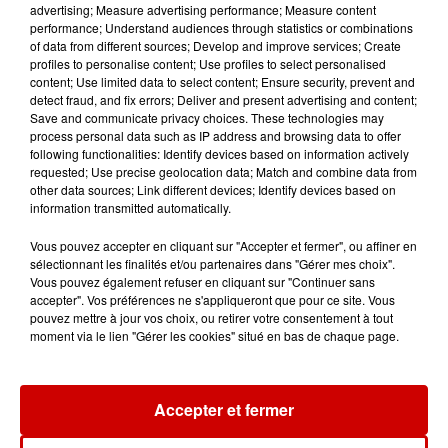
advertising; Measure advertising performance; Measure content
performance; Understand audiences through statistics or combinations
of data from different sources; Develop and improve services; Create
profiles to personalise content; Use profiles to select personalised
content; Use limited data to select content; Ensure security, prevent and
Aménager un school bus au
detect fraud, and fix errors; Deliver and present advertising and content;
Canada et accueillir les bleus à
Save and communicate privacy choices. These technologies may
Boston,...
process personal data such as IP address and browsing data to offer
following functionalities: Identify devices based on information actively
requested; Use precise geolocation data; Match and combine data from
other data sources; Link different devices; Identify devices based on
information transmitted automatically.
Born in the U.S.A - Bruce
Springsteen : la chanson que
Vous pouvez accepter en cliquant sur "Accepter et fermer", ou affiner en
l’Amérique...
sélectionnant les finalités et/ou partenaires dans "Gérer mes choix".
Vous pouvez également refuser en cliquant sur "Continuer sans
accepter". Vos préférences ne s'appliqueront que pour ce site. Vous
pouvez mettre à jour vos choix, ou retirer votre consentement à tout
moment via le lien "Gérer les cookies" situé en bas de chaque page.
I Gotta Feeling : comment David
Guetta a changé l’histoire des...
Accepter et fermer