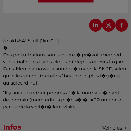
[scald=5495:full {"link":""}]
�
Des perturbations sont encore � pr�voir mercredi
sur le trafic des trains circulant depuis et vers la gare
Paris-Montparnasse, a annonc� mardi la SNCF, selon
qui elles seront toutefois "beaucoup plus l�g�res
qu'aujourd'hui".
"Il y aura un retour progressif � la normale � partir
de demain (mercredi)", a pr�cis� � l'AFP un porte-
parole de la soci�t� ferroviaire.
Infos
Voir plus