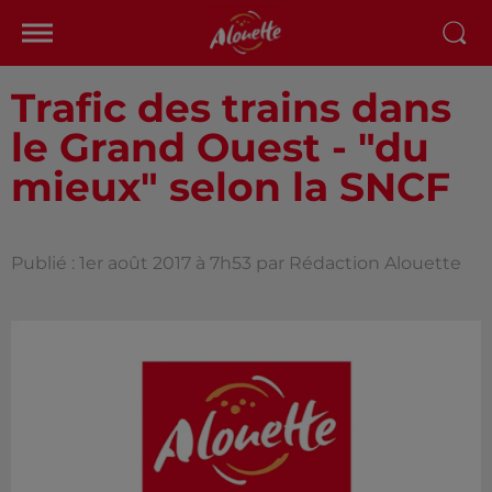
Trafic des trains dans
le Grand Ouest - "du
mieux" selon la SNCF
Publié : 1er août 2017 à 7h53 par Rédaction Alouette