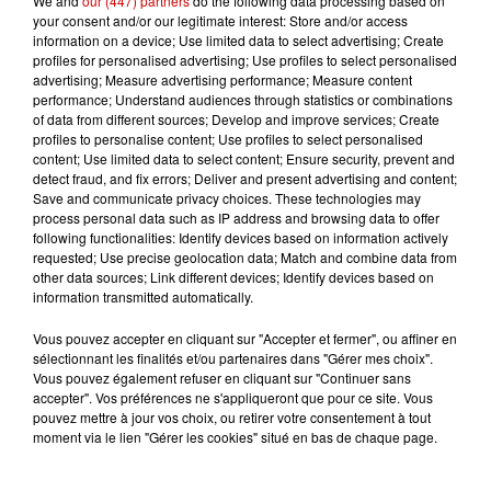
We and
our (447) partners
do the following data processing based on
your consent and/or our legitimate interest: Store and/or access
Gagnez vos places pour le
information on a device; Use limited data to select advertising; Create
festival Marché Gourmand 2026
profiles for personalised advertising; Use profiles to select personalised
advertising; Measure advertising performance; Measure content
à Coulon !
performance; Understand audiences through statistics or combinations
of data from different sources; Develop and improve services; Create
profiles to personalise content; Use profiles to select personalised
content; Use limited data to select content; Ensure security, prevent and
detect fraud, and fix errors; Deliver and present advertising and content;
Le Duel - Gagnez vos entrées
Save and communicate privacy choices. These technologies may
pour le parc animalier de votre
process personal data such as IP address and browsing data to offer
choix !
following functionalities: Identify devices based on information actively
requested; Use precise geolocation data; Match and combine data from
other data sources; Link different devices; Identify devices based on
information transmitted automatically.
Destination Vacances - Gagnez
Vous pouvez accepter en cliquant sur "Accepter et fermer", ou affiner en
votre séjour en famille au cœur
sélectionnant les finalités et/ou partenaires dans "Gérer mes choix".
de la...
Vous pouvez également refuser en cliquant sur "Continuer sans
accepter". Vos préférences ne s'appliqueront que pour ce site. Vous
pouvez mettre à jour vos choix, ou retirer votre consentement à tout
moment via le lien "Gérer les cookies" situé en bas de chaque page.