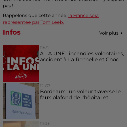
pas !
Rappelons que cette année,
la France sera
représentée par Tom Leeb.
Infos
Voir plus
11h51
À LA UNE : incendies volontaires,
accident à La Rochelle et Choc...
12h37
Bordeaux : un voleur traverse le
faux plafond de l'hôpital et...
11h28