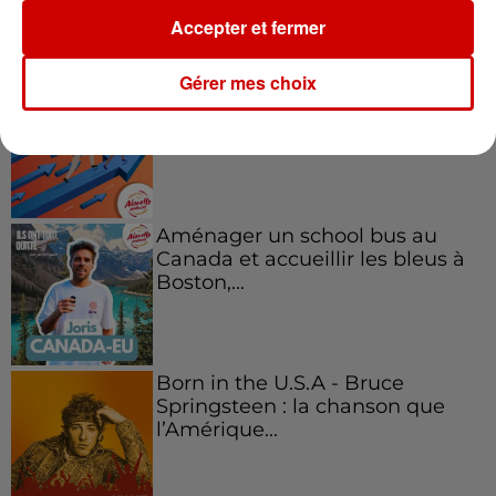
Podcasts
Accepter et fermer
Voir plus
Gérer mes choix
Kelly Massol, figure
emblématique de
l'entrepreneuriat féminin
Aménager un school bus au
Canada et accueillir les bleus à
Boston,...
Born in the U.S.A - Bruce
Springsteen : la chanson que
l’Amérique...