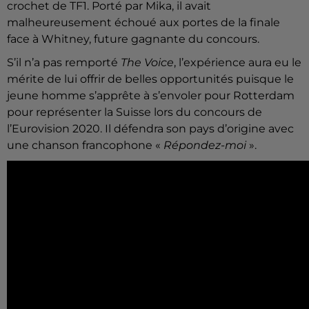
crochet de TF1. Porté par Mika, il avait
malheureusement échoué aux portes de la finale
face à Whitney, future gagnante du concours.
S’il n’a pas remporté
The Voice
, l’expérience aura eu le
mérite de lui offrir de belles opportunités puisque le
jeune homme s’apprête à s’envoler pour Rotterdam
pour représenter la Suisse lors du concours de
l’Eurovision 2020. Il défendra son pays d’origine avec
une chanson francophone «
Répondez-moi
».