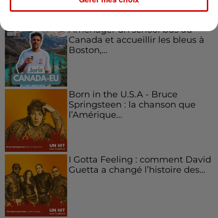
Aménager un school bus au
Canada et accueillir les bleus à
Boston,...
Born in the U.S.A - Bruce
Springsteen : la chanson que
l’Amérique...
I Gotta Feeling : comment David
Guetta a changé l’histoire des...