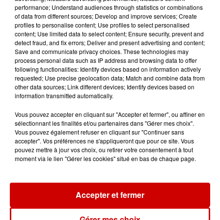
Destination Vacances - Gagnez
performance; Understand audiences through statistics or combinations
of data from different sources; Develop and improve services; Create
votre séjour en famille au cœur
profiles to personalise content; Use profiles to select personalised
de la...
content; Use limited data to select content; Ensure security, prevent and
detect fraud, and fix errors; Deliver and present advertising and content;
Save and communicate privacy choices. These technologies may
process personal data such as IP address and browsing data to offer
following functionalities: Identify devices based on information actively
Destination Vacances : inscrivez-
requested; Use precise geolocation data; Match and combine data from
vous !
other data sources; Link different devices; Identify devices based on
information transmitted automatically.
Vous pouvez accepter en cliquant sur "Accepter et fermer", ou affiner en
sélectionnant les finalités et/ou partenaires dans "Gérer mes choix".
Vous pouvez également refuser en cliquant sur "Continuer sans
accepter". Vos préférences ne s'appliqueront que pour ce site. Vous
pouvez mettre à jour vos choix, ou retirer votre consentement à tout
Podcasts
Voir plus
moment via le lien "Gérer les cookies" situé en bas de chaque page.
Kelly Massol, figure
Accepter et fermer
emblématique de
l'entrepreneuriat féminin
Gérer mes choix