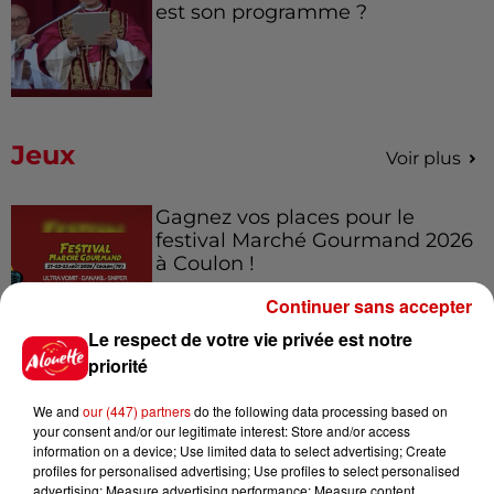
est son programme ?
Jeux
Voir plus
Gagnez vos places pour le
festival Marché Gourmand 2026
à Coulon !
Continuer sans accepter
Le respect de votre vie privée est notre
Le Duel - Gagnez vos entrées
priorité
pour l'un des zoos de nos
régions !
We and
our (447) partners
do the following data processing based on
your consent and/or our legitimate interest: Store and/or access
information on a device; Use limited data to select advertising; Create
profiles for personalised advertising; Use profiles to select personalised
advertising; Measure advertising performance; Measure content