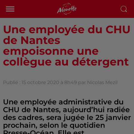
Une employée du CHU
de Nantes
empoisonne une
collègue au détergent
Publié : 15 octobre 2020 à 8h49 par Nicolas Mezil
Une employée administrative du
CHU de Nantes, aujourd’hui radiée
des cadres, sera jugée le 25 janvier
prochain, selon le quotidien
Presse-Océan. Elle est