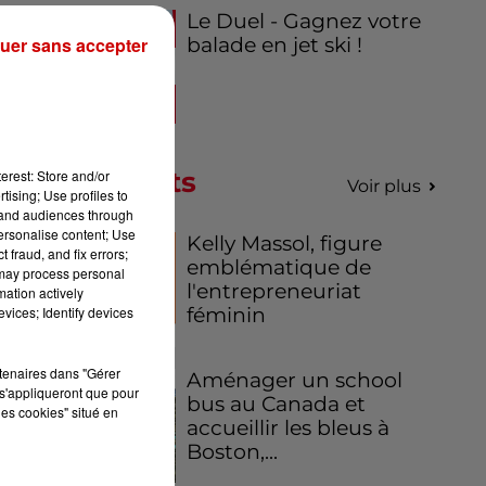
on
Le Duel - Gagnez votre
on
uer sans accepter
balade en jet ski !
EV.
on
ce
des
Podcasts
erest: Store and/or
Voir plus
tising; Use profiles to
tand audiences through
personalise content; Use
Kelly Massol, figure
 fraud, and fix errors;
emblématique de
 may process personal
l'entrepreneuriat
mation actively
vices; Identify devices
féminin
rtenaires dans "Gérer
Aménager un school
s'appliqueront que pour
bus au Canada et
les cookies" situé en
accueillir les bleus à
Boston,...