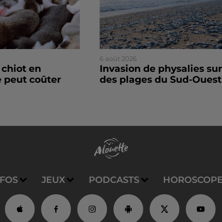
6 août 2026
 chiot en
Invasion de physalies sur
 peut coûter
des plages du Sud-Ouest
NFOS
JEUX
PODCASTS
HOROSCOP