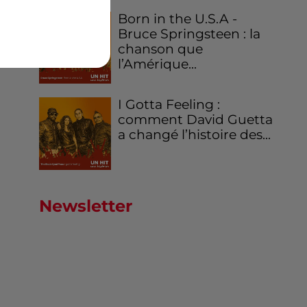
Born in the U.S.A -
Bruce Springsteen : la
chanson que
l’Amérique...
I Gotta Feeling :
comment David Guetta
a changé l’histoire des...
Newsletter