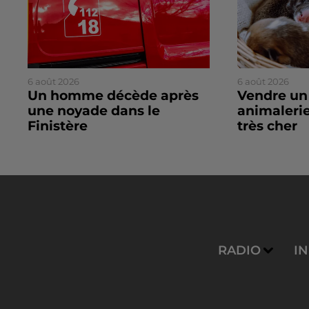
6 août 2026
6 août 2026
Un homme décède après
Vendre un
une noyade dans le
animalerie
Finistère
très cher
RADIO
I