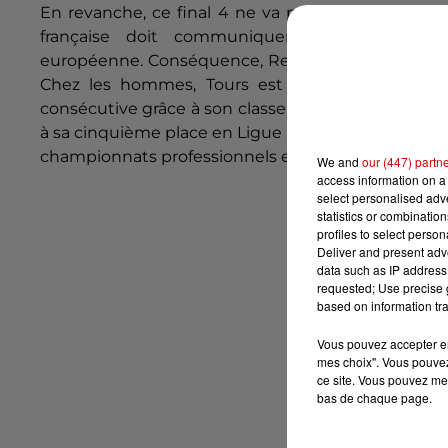
En revanche, ce final 4 ne va pas permettre d’ob
française doit communiquer les noms des p
européenne.
Conséquence, Rennes se voit attribue
Chez les hommes, Tours est assurée de disput
consécutive grâce à son classement en championn
à sa cinquième place en Ligue A. Chez les femmes, 
championnats professionnels en avril.
We and
our (447) partn
access information on a 
select personalised ad
statistics or combinatio
profiles to select person
Deliver and present adv
data such as IP address 
requested; Use precise g
based on information tra
Vous pouvez accepter en 
mes choix". Vous pouvez
ce site. Vous pouvez met
bas de chaque page.