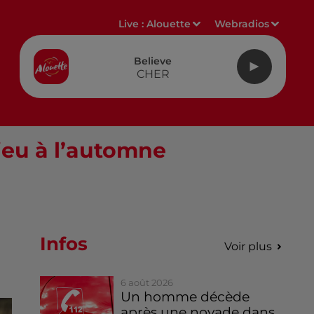
Live :
Alouette
Webradios
Believe
CHER
lieu à l’automne
Infos
Voir plus
6 août 2026
Un homme décède
après une noyade dans