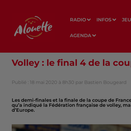
RADIO
INFOS
JE
AGENDA
Volley : le final 4 de la c
Publié : 18 mai 2020 à 8h30 par Bastien Bougeard
Les demi-finales et la finale de la coupe de Franc
qu’a indiqué la Fédération française de volley, m
d’Europe.