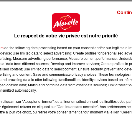
tenir des places pour les coupes d’Europe.
La Fédérati
articipants avant le 1er août à la confédérati
Contin
r une place pour la petite coupe d’Europe, la coupe C
er la Ligue des champions pour une troisième sais
at.
Nantes-Rezé
sera aussi en lice en Challenge
cup
grâ
Le respect de votre vie privée est notre priorité
Nantes est aussi assurée de disputer la
C1
après l’arrêt 
ers
do the following data processing based on your consent and/or our legitimate int
device; Use limited data to select advertising; Create profiles for personalised adver
vertising; Measure advertising performance; Measure content performance; Unders
ns of data from different sources; Develop and improve services; Create profiles to 
alised content; Use limited data to select content; Ensure security, prevent and detect
ertising and content; Save and communicate privacy choices. These technologies
and browsing data to offer following functionalities: Identify devices based on infor
eolocation data; Match and combine data from other data sources; Link different de
nsmitted automatically.
cliquant sur "Accepter et fermer", ou affiner en sélectionnant les finalités et/ou pa
 également refuser en cliquant sur "Continuer sans accepter". Vos préférences ne 
tre à jour vos choix, ou retirer votre consentement à tout moment via le lien "Gérer 