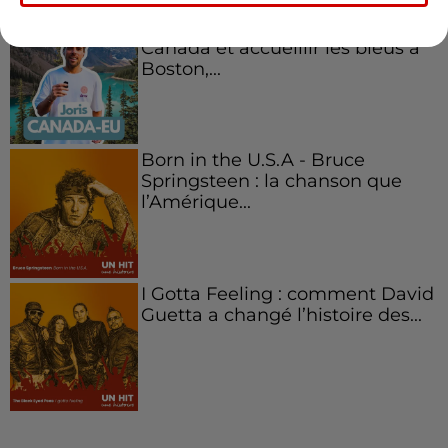
Aménager un school bus au
Canada et accueillir les bleus à
Boston,...
Born in the U.S.A - Bruce
Springsteen : la chanson que
l’Amérique...
I Gotta Feeling : comment David
Guetta a changé l’histoire des...