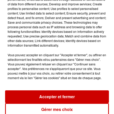
votre séjour en famille au cœur
of data from different sources; Develop and improve services; Create
de la...
profiles to personalise content; Use profiles to select personalised
content; Use limited data to select content; Ensure security, prevent and
detect fraud, and fix errors; Deliver and present advertising and content;
Save and communicate privacy choices. These technologies may
process personal data such as IP address and browsing data to offer
Destination Vacances : inscrivez-
following functionalities: Identify devices based on information actively
vous !
requested; Use precise geolocation data; Match and combine data from
other data sources; Link different devices; Identify devices based on
information transmitted automatically.
Vous pouvez accepter en cliquant sur "Accepter et fermer", ou affiner en
sélectionnant les finalités et/ou partenaires dans "Gérer mes choix".
Vous pouvez également refuser en cliquant sur "Continuer sans
accepter". Vos préférences ne s'appliqueront que pour ce site. Vous
Podcasts
Voir plus
pouvez mettre à jour vos choix, ou retirer votre consentement à tout
moment via le lien "Gérer les cookies" situé en bas de chaque page.
Kelly Massol, figure
emblématique de
Accepter et fermer
l'entrepreneuriat féminin
Gérer mes choix