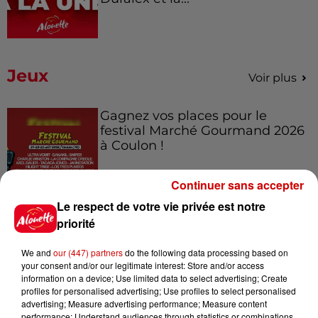
Jeux
Voir plus
Gagnez vos places pour le
festival Marché Gourmand 2026
à Coulon !
Continuer sans accepter
Le respect de votre vie privée est notre
Le Duel - Gagnez vos entrées
priorité
pour l'un des zoos de nos
régions !
We and
our (447) partners
do the following data processing based on
your consent and/or our legitimate interest: Store and/or access
information on a device; Use limited data to select advertising; Create
profiles for personalised advertising; Use profiles to select personalised
Destination Vacances - Gagnez
advertising; Measure advertising performance; Measure content
performance; Understand audiences through statistics or combinations