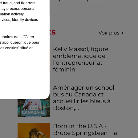
 fraud, and fix errors;
 may process personal
mation actively
vices; Identify devices
Podcasts
Voir plus
rtenaires dans "Gérer
s'appliqueront que pour
les cookies" situé en
Kelly Massol, figure
emblématique de
l'entrepreneuriat
féminin
Aménager un school
bus au Canada et
accueillir les bleus à
Boston,...
Born in the U.S.A -
Bruce Springsteen : la