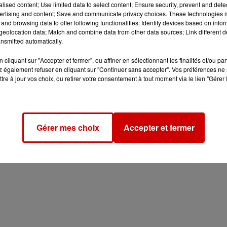
alised content; Use limited data to select content; Ensure security, prevent and detect
ertising and content; Save and communicate privacy choices. These technologies
and browsing data to offer following functionalities: Identify devices based on infor
eolocation data; Match and combine data from other data sources; Link different de
nsmitted automatically.
cliquant sur "Accepter et fermer", ou affiner en sélectionnant les finalités et/ou pa
 également refuser en cliquant sur "Continuer sans accepter". Vos préférences ne 
tre à jour vos choix, ou retirer votre consentement à tout moment via le lien "Gérer 
Gérer mes choix
Accepter et fermer