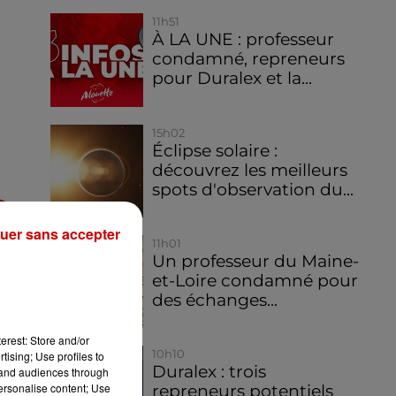
11h51
À LA UNE : professeur
condamné, repreneurs
pour Duralex et la...
15h02
Éclipse solaire :
découvrez les meilleurs
spots d'observation du...
uer sans accepter
11h01
Un professeur du Maine-
et-Loire condamné pour
des échanges...
erest: Store and/or
10h10
tising; Use profiles to
Duralex : trois
tand audiences through
personalise content; Use
repreneurs potentiels