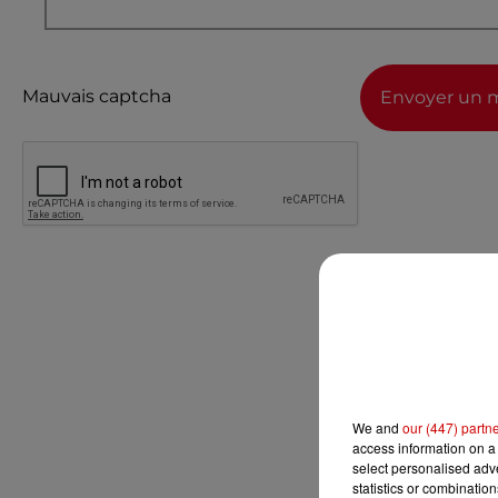
Mauvais captcha
Envoyer un 
We and
our (447) partn
access information on a 
select personalised ad
statistics or combinatio