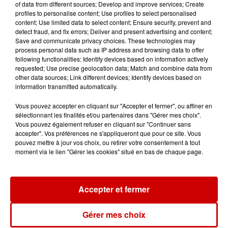
of data from different sources; Develop and improve services; Create
profiles to personalise content; Use profiles to select personalised
7 août 2026
content; Use limited data to select content; Ensure security, prevent and
Limoges : un bébé d'un mois
detect fraud, and fix errors; Deliver and present advertising and content;
blessé dans un incendie, un
Save and communicate privacy choices. These technologies may
appartement...
process personal data such as IP address and browsing data to offer
following functionalities: Identify devices based on information actively
requested; Use precise geolocation data; Match and combine data from
other data sources; Link different devices; Identify devices based on
7 août 2026
information transmitted automatically.
Éclipse solaire : découvrez les
meilleurs spots d'observation
Vous pouvez accepter en cliquant sur "Accepter et fermer", ou affiner en
sélectionnant les finalités et/ou partenaires dans "Gérer mes choix".
du...
Vous pouvez également refuser en cliquant sur "Continuer sans
accepter". Vos préférences ne s'appliqueront que pour ce site. Vous
pouvez mettre à jour vos choix, ou retirer votre consentement à tout
moment via le lien "Gérer les cookies" situé en bas de chaque page.
7 août 2026
À LA UNE : professeur
condamné, repreneurs pour
Duralex et la...
Accepter et fermer
Gérer mes choix