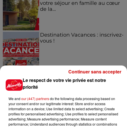
votre séjour en famille au cœur
de la...
Destination Vacances : inscrivez-
vous !
Continuer sans accepter
Le respect de votre vie privée est notre
Infos
Voir plus
priorité
We and
our (447) partners
do the following data processing based on
7 août 2026
your consent and/or our legitimate interest: Store and/or access
Pape Léon XIV en France : quel
information on a device; Use limited data to select advertising; Create
est son programme ?
profiles for personalised advertising; Use profiles to select personalised
advertising; Measure advertising performance; Measure content
performance; Understand audiences through statistics or combinations