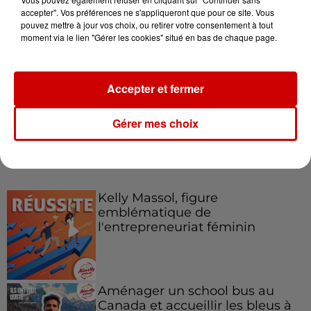
accepter". Vos préférences ne s'appliqueront que pour ce site. Vous
pouvez mettre à jour vos choix, ou retirer votre consentement à tout
moment via le lien "Gérer les cookies" situé en bas de chaque page.
Destination Vacances : inscrivez-
vous !
Accepter et fermer
Gérer mes choix
Podcasts
Voir plus
Kelly Massol, figure
emblématique de
l'entrepreneuriat féminin
Aménager un school bus au
Canada et accueillir les bleus à