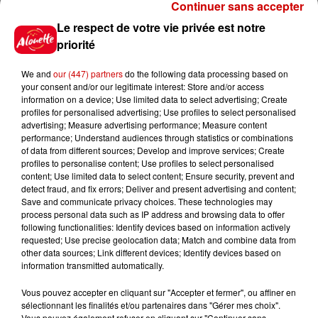
Continuer sans accepter
Le respect de votre vie privée est notre
Jeux
Voir plus
priorité
We and
our (447) partners
do the following data processing based on
Gagnez vos places pour le
your consent and/or our legitimate interest: Store and/or access
festival Marché Gourmand 2026
information on a device; Use limited data to select advertising; Create
à Coulon !
profiles for personalised advertising; Use profiles to select personalised
advertising; Measure advertising performance; Measure content
performance; Understand audiences through statistics or combinations
of data from different sources; Develop and improve services; Create
profiles to personalise content; Use profiles to select personalised
Le Duel - Gagnez vos entrées
content; Use limited data to select content; Ensure security, prevent and
pour l'un des zoos de nos
detect fraud, and fix errors; Deliver and present advertising and content;
régions !
Save and communicate privacy choices. These technologies may
process personal data such as IP address and browsing data to offer
following functionalities: Identify devices based on information actively
requested; Use precise geolocation data; Match and combine data from
other data sources; Link different devices; Identify devices based on
Destination Vacances - Gagnez
information transmitted automatically.
votre séjour en famille au cœur
Vous pouvez accepter en cliquant sur "Accepter et fermer", ou affiner en
de la...
sélectionnant les finalités et/ou partenaires dans "Gérer mes choix".
Vous pouvez également refuser en cliquant sur "Continuer sans